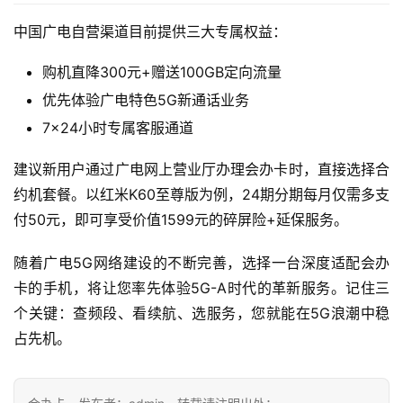
i
中国广电自营渠道目前提供三大专属权益：
快
购机直降300元+赠送100GB定向流量
讯
优先体验广电特色5G新通话业务
7×24小时专属客服通道
更
多
建议新用户通过广电网上营业厅办理会办卡时，直接选择合
页
约机套餐。以红米K60至尊版为例，24期分期每月仅需多支
面
付50元，即可享受价值1599元的碎屏险+延保服务。
随着广电5G网络建设的不断完善，选择一台深度适配会办
卡的手机，将让您率先体验5G-A时代的革新服务。记住三
个关键：查频段、看续航、选服务，您就能在5G浪潮中稳
占先机。