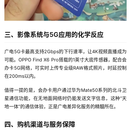
首
页
三、影像系统与5G应用的化学反应
流
广电5G卡最高支持2Gbps的下行速率，让4K视频直播成为
量
可能。OPPO Find X6 Pro搭载的1英寸大底传感器，配合会
卡
办卡5G网络，可实时上传专业级RAW格式照片，时延控制
在200ms以内。
宽
带
值得一提的是，会办卡用户通过华为Mate50系列的北斗卫
星通信功能，在无地面网络时仍能发送文字信息，这种”天
随
地一体”的通信体验，正是广电差异化服务的精髓所在。
身
W
i
四、购机渠道与服务保障
F