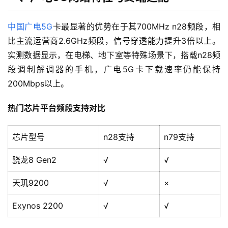
中国广电5G
卡最显著的优势在于其700MHz n28频段，相
比主流运营商2.6GHz频段，信号穿透能力提升3倍以上。
实测数据显示，在电梯、地下室等特殊场景下，搭载n28频
段调制解调器的手机，广电5G卡下载速率仍能保持
200Mbps以上。
热门芯片平台频段支持对比
芯片型号
n28支持
n79支持
骁龙8 Gen2
√
√
天玑9200
√
×
Exynos 2200
√
√