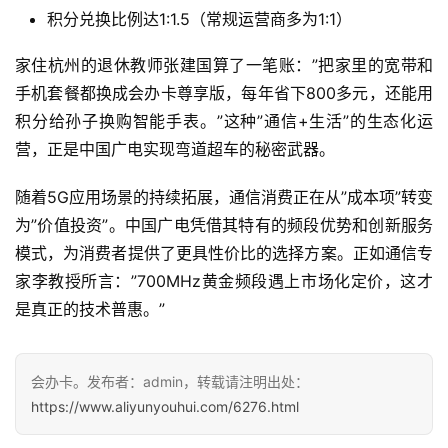
快
积分兑换比例达1:1.5（常规运营商多为1:1）
讯
家住杭州的退休教师张建国算了一笔账：”把家里的宽带和
手机套餐都换成会办卡尊享版，每年省下800多元，还能用
更
多
积分给孙子换购智能手表。”这种”通信+生活”的生态化运
页
营，正是中国广电实现弯道超车的秘密武器。
面
随着5G应用场景的持续拓展，通信消费正在从”成本项”转变
为”价值投资”。中国广电凭借其特有的频段优势和创新服务
模式，为消费者提供了更具性价比的选择方案。正如通信专
家李教授所言：”700MHz黄金频段遇上市场化定价，这才
是真正的技术普惠。”
会办卡。发布者：admin，转载请注明出处：
https://www.aliyunyouhui.com/6276.html