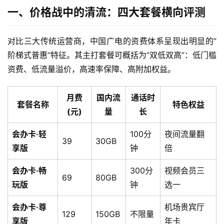
一、价格战中的清流：四大套餐横向评测
对比三大传统运营商，中国广电的资费体系呈现出明显的”
阶梯式普惠”特征。其主打套餐可概括为”双低双高”：低门槛
资费、低流量溢价，高速率保障、高附加权益。
月费
国内流
通话时
套餐名称
特色权益
(元)
量
长
会办卡·轻
100分
夜间流量翻
39
30GB
享版
钟
倍
会办卡·畅
300分
视频会员三
69
80GB
玩版
钟
选一
会办卡·尊
机场贵宾厅
129
150GB
不限量
享版
年卡