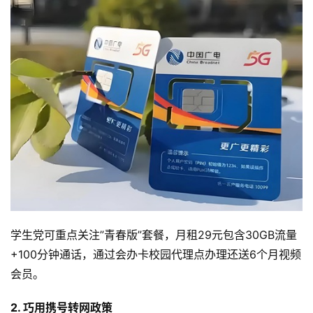
首
页
流
量
卡
宽
带
随
身
学生党可重点关注”青春版”套餐，月租29元包含30GB流量
W
i
+100分钟通话，通过会办卡校园代理点办理还送6个月视频
F
会员。
i
2. 巧用携号转网政策