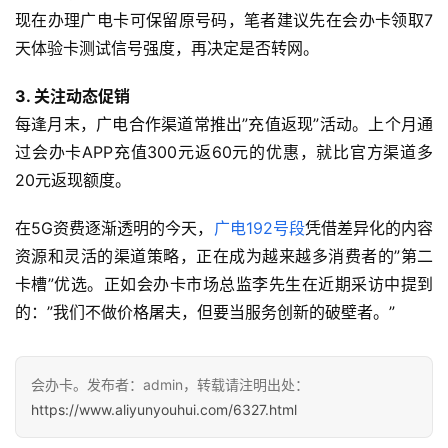
快
现在办理广电卡可保留原号码，笔者建议先在会办卡领取7
讯
天体验卡测试信号强度，再决定是否转网。
更
3. 关注动态促销
多
每逢月末，广电合作渠道常推出”充值返现”活动。上个月通
页
过会办卡APP充值300元返60元的优惠，就比官方渠道多
面
20元返现额度。
在5G资费逐渐透明的今天，
广电192号段
凭借差异化的内容
资源和灵活的渠道策略，正在成为越来越多消费者的”第二
卡槽”优选。正如会办卡市场总监李先生在近期采访中提到
的：”我们不做价格屠夫，但要当服务创新的破壁者。”
会办卡。发布者：admin，转载请注明出处：
https://www.aliyunyouhui.com/6327.html