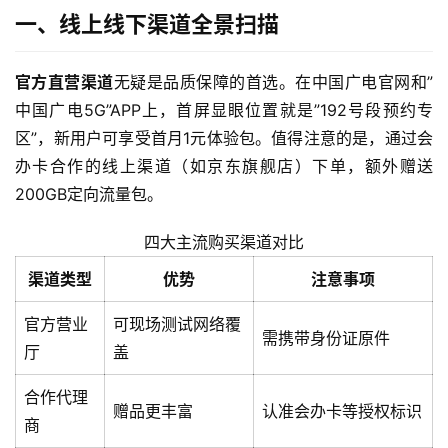
一、线上线下渠道全景扫描
官方直营渠道
无疑是品质保障的首选。在中国广电官网和”
中国广电5G”APP上，首屏显眼位置就是”192号段预约专
区”，新用户可享受首月1元体验包。值得注意的是，通过会
办卡合作的线上渠道（如京东旗舰店）下单，额外赠送
200GB定向流量包。
四大主流购买渠道对比
渠道类型
优势
注意事项
官方营业
可现场测试网络覆
需携带身份证原件
厅
盖
合作代理
赠品更丰富
认准会办卡等授权标识
商