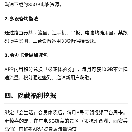
流
满速下载约35GB电影资源。
量
卡
2. 多设备均衡法
通过路由器共享流量，让手机、平板、电脑均摊用量。某数
宽
码博主实测，三台设备各用33G仍保持高速。
带
3. 会办卡专属加速包
随
身
APP内用积分兑换「极速体验券」，每月可获10GB不计降
W
速流量。积分通过签到、邀请新用户获取。
i
F
i
四、隐藏福利挖掘
快
绑定「会生活」会员体系后，每月8号可领视频平台周卡。
讯
更惊喜的是，在广电5G覆盖的景区（如杭州西湖、西安兵
马俑）可解锁AR导览专属流量通道。