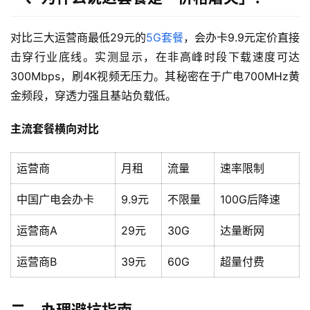
对比三大运营商最低29元的
5G套餐
，会办卡9.9元定价直接
击穿行业底线。实测显示，在非高峰时段下载速度可达
300Mbps，刷4K视频无压力。其秘密在于广电700MHz黄
金频段，穿透力强且基站负载低。
主流套餐横向对比
运营商
月租
流量
速率限制
中国广电会办卡
9.9元
不限量
100G后降速
运营商A
29元
30G
达量断网
运营商B
39元
60G
超量付费