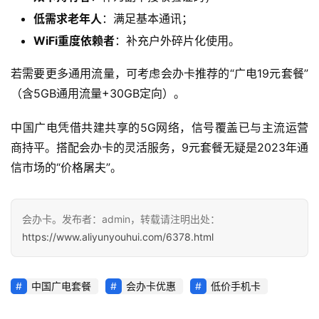
讯
低需求老年人
：满足基本通讯；
WiFi重度依赖者
：补充户外碎片化使用。
更
多
若需要更多通用流量，可考虑会办卡推荐的“广电19元套餐”
页
（含5GB通用流量+30GB定向）。
面
中国广电凭借共建共享的5G网络，信号覆盖已与主流运营
商持平。搭配会办卡的灵活服务，9元套餐无疑是2023年通
信市场的“价格屠夫”。
会办卡。发布者：admin，转载请注明出处：
https://www.aliyunyouhui.com/6378.html
中国广电套餐
会办卡优惠
低价手机卡