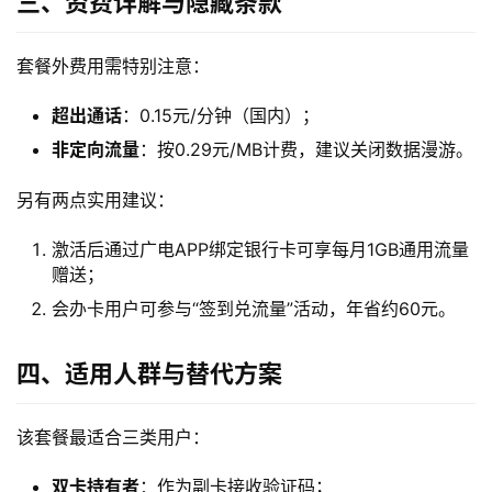
三、资费详解与隐藏条款
页
套餐外费用需特别注意：
流
量
超出通话
：0.15元/分钟（国内）；
卡
非定向流量
：按0.29元/MB计费，建议关闭数据漫游。
宽
另有两点实用建议：
带
激活后通过广电APP绑定银行卡可享每月1GB通用流量
赠送；
随
会办卡用户可参与“签到兑流量”活动，年省约60元。
身
W
i
四、适用人群与替代方案
F
i
该套餐最适合三类用户：
快
双卡持有者
：作为副卡接收验证码；