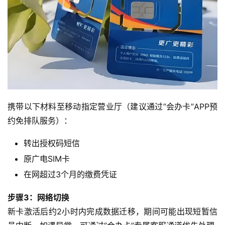
首
页
携带以下材料至移动指定营业厅（建议通过”会办卡”APP预
约免排队服务）：
流
量
转出授权码短信
卡
原广电SIM卡
在网超过3个月的缴费凭证
宽
带
步骤3：网络切换
新卡激活后约2小时内完成数据迁移，期间可能出现短暂信
随