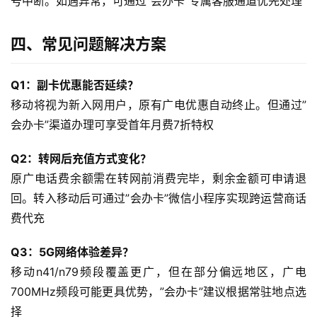
号中断。如遇异常，可通过”会办卡”专属客服通道优先处理
身
W
i
四、常见问题解决方案
F
i
Q1：副卡优惠能否延续？
移动将视为新入网用户，原有广电优惠自动终止。但通过”
快
会办卡”渠道办理可享受首年月费7折特权
讯
Q2：转网后充值方式变化？
更
原广电话费余额需在转网前消费完毕，剩余金额可申请退
多
回。转入移动后可通过”会办卡”微信小程序实现跨运营商话
页
费代充
面
Q3：5G网络体验差异？
移动n41/n79频段覆盖更广，但在部分偏远地区，广电
700MHz频段可能更具优势，”会办卡”建议根据常驻地点选
择