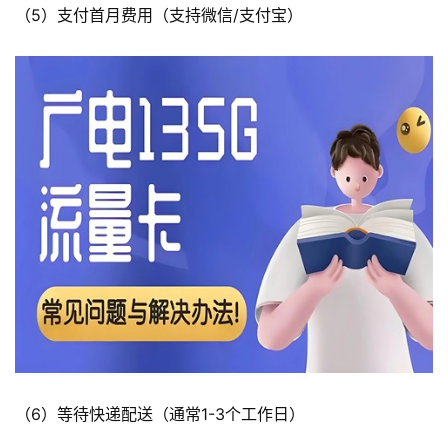
（5）支付首月费用（支持微信/支付宝）
页
流
量
卡
宽
带
随
身
W
i
F
i
（6）等待快递配送（通常1-3个工作日）
快