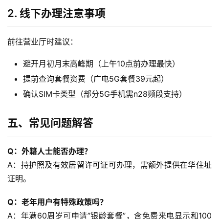
讯
2. 线下办理注意事项
更
前往营业厅时建议：
多
页
避开月初月末高峰期（上午10点前办理最快）
面
提前查询套餐资费（广电5G套餐39元起）
确认SIM卡类型（部分5G手机需n28频段支持）
五、常见问题解答
Q：外籍人士能否办理？
A：持护照及有效居留许可证可办理，需额外提供在华住址
证明。
Q：老年用户有特殊政策吗？
A：年满60周岁可申请”银龄套餐”，含免费来电显示和100