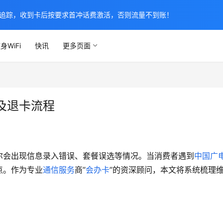
追踪，收到卡后按要求首冲话费激活，否则流量不到账！
身WiFi
快讯
更多页面
及退卡流程
尔会出现信息录入错误、套餐误选等情况。当消费者遇到
中国广
点。作为专业
通信服务
商”
会办卡
”的资深顾问，本文将系统梳理