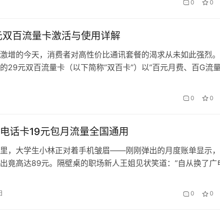
0
0
值与分类 温州广电靓号卡并非简单的数字排列，其背后融合了
市场需…
元双百流量卡激活与使用详解
激增的今天，消费者对高性价比通讯套餐的渴求从未如此强烈。
的29元双百流量卡（以下简称”双百卡”）以”百元月费、百G流量
正在成为精打细算用户的新选择。本文将深度解析该产品的激活
巧及隐藏权益，帮助您最大化利用这张会办卡明星产品。 一、
0
0
读 双百卡最吸引人的…
电话卡19元包月流量全国通用
里，大学生小林正对着手机皱眉——刚刚弹出的月度账单显示，
出竟高达89元。隔壁桌的职场新人王姐见状笑道：”自从换了广
卡，我每月奶茶钱都省出来了。”这段对话揭示了当代人共同的痛
时代，我们究竟为通信自由支付了多少隐形成本？ 一、价格屠
日
0
0
命 中国广电这张19元包月卡之所以能实现全国流…