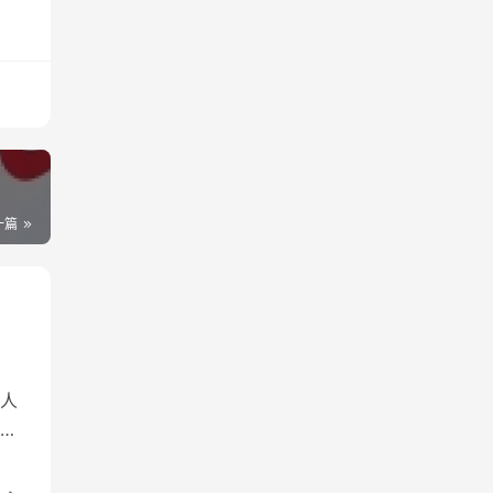
一篇
人
迅
示
靓号