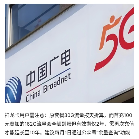
首
页
流
量
卡
祥龙卡用户需注意：原套餐30G流量按天折算，而首充100
宽
元叠加的162G流量会全额到账但有效期仅2年，需再次充值
带
才能延长至10年。建议每月1日通过公众号“余量查询”功能