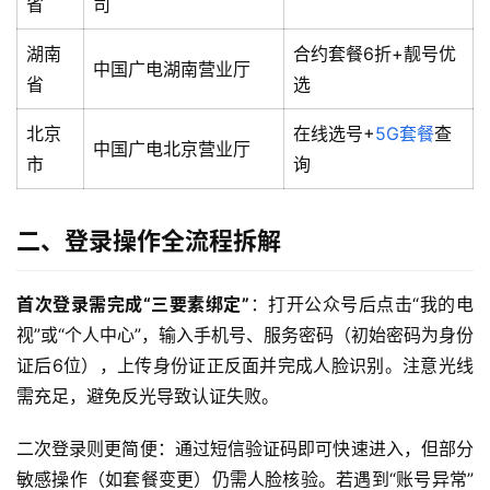
省
司
湖南
合约套餐6折+靓号优
中国广电湖南营业厅
省
选
北京
在线选号+
5G套餐
查
中国广电北京营业厅
市
询
二、登录操作全流程拆解
首次登录需完成“三要素绑定”
：打开公众号后点击“我的电
视”或“个人中心”，输入手机号、服务密码（初始密码为身份
证后6位），上传身份证正反面并完成人脸识别。注意光线
需充足，避免反光导致认证失败。
二次登录则更简便：通过短信验证码即可快速进入，但部分
敏感操作（如套餐变更）仍需人脸核验。若遇到“账号异常”