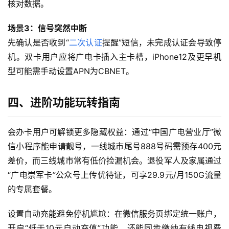
核对数据。
随
身
场景3：信号突然中断
W
先确认是否收到“
二次认证
提醒”短信，未完成认证会导致停
i
机。双卡用户应将广电卡插入主卡槽，iPhone12及更早机
F
i
型可能需手动设置APN为CBNET。
快
四、进阶功能玩转指南
讯
会办卡用户可解锁更多隐藏权益：通过“中国广电营业厅”微
更
信小程序能申请靓号，一线城市尾号888号码需预存400元
多
差价，而三线城市常有低价捡漏机会。退役军人及家属通过
页
面
“广电崇军卡”公众号上传优待证，可享29.9元/月150G流量
的专属套餐。
设置自动充能避免停机尴尬：在微信服务页绑定统一账户，
开启“低于10元自动充值”功能，还能同步缴纳有线电视费