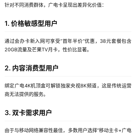
针对不同消费群体，广电卡呈现出差异化价值：
流
量
1. 价格敏感型用户
卡
通过会办卡新入网可享受”首年半价”优惠，38元套餐包含
宽
带
20GB流量及芒果TV月卡，性价比显著。
随
2. 内容消费型用户
身
W
绑定广电4K机顶盒可解锁独家央视8K频道，这是传统运营
i
商无法提供的服务。
F
i
3. 双卡需求用户
快
讯
由于与移动网络兼容性最佳，多数用户选择”移动主卡+广电