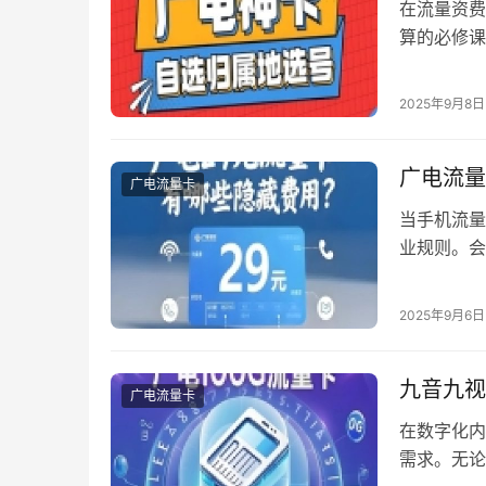
在流量资费
算的必修课
种电话卡产
比分析会办
2025年9月8日
系硬核对比
场景下展现
广电流量
广电流量卡
当手机流量
业规则。会
卡Pro系
级产品。 
2025年9月6日
电信号差”
九音九视
广电流量卡
在数字化内
需求。无论