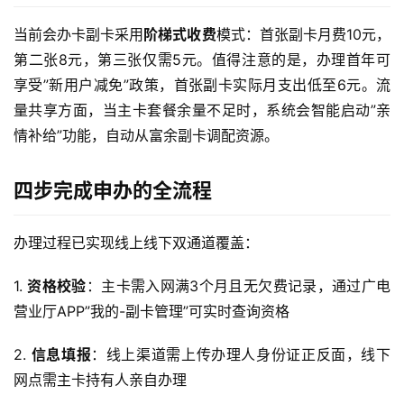
当前会办卡副卡采用
阶梯式收费
模式：首张副卡月费10元，
第二张8元，第三张仅需5元。值得注意的是，办理首年可
享受”新用户减免”政策，首张副卡实际月支出低至6元。流
量共享方面，当主卡套餐余量不足时，系统会智能启动”亲
情补给”功能，自动从富余副卡调配资源。
四步完成申办的全流程
办理过程已实现线上线下双通道覆盖：
1. 
资格校验
：主卡需入网满3个月且无欠费记录，通过广电
营业厅APP”我的-副卡管理”可实时查询资格
2. 
信息填报
：线上渠道需上传办理人身份证正反面，线下
网点需主卡持有人亲自办理