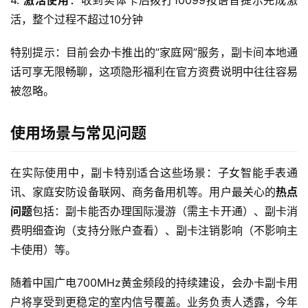
4. 
激活使用
：收到实体卡后拨打10099按语音提示完成激
量
活，整个过程不超过10分钟
卡
特别提示：目前会办卡推出的”家庭网”服务，副卡间本地通
宽
话可享无限畅聊，这项隐形福利在官方资费说明中往往容易
带
被忽略。
随
使用场景与常见问题
身
W
i
在实际使用中，副卡特别适合这些场景：子女智能手表通
F
讯、家庭安防设备联网、商务备用机等。用户最关心的
热点
i
问题
包括：副卡能否办理国际漫游（需主卡开通）、副卡消
费明细查询（支持分账户查看）、副卡注销影响（不影响主
快
卡使用）等。
讯
随着中国广电700MHz黄金频段的持续建设，会办卡副卡用
更
户将享受到更稳定的室内信号覆盖。业务负责人透露，今年