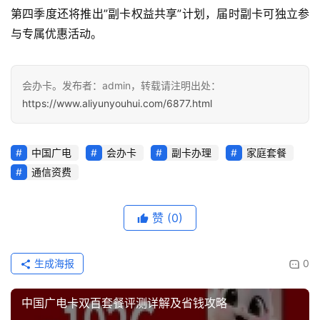
多
第四季度还将推出”副卡权益共享”计划，届时副卡可独立参
页
与专属优惠活动。
面
会办卡。发布者：admin，转载请注明出处：
https://www.aliyunyouhui.com/6877.html
中国广电
会办卡
副卡办理
家庭套餐
通信资费
赞
(0)
生成海报
0
中国广电卡双百套餐评测详解及省钱攻略