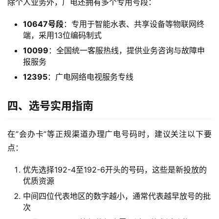
除个人业务外，广电还拥有多个专用号段：
流
量
10647号段
：专用于智能水表、共享设备等物联网终
卡
端，采用13位编码制式
10099
：全国统一客服热线，提供业务咨询与故障申
宽
报服务
带
12395
：广电网络电视服务专线
随
四、选号实用指南
身
W
在”会办卡”等正规渠道办理广电号码时，建议关注以下要
i
F
点：
i
优先选择192-4至192-6开头的号码，这些是新投放的
优质资源
快
中间四位代表地区的数字越小，通常代表越早放号的批
讯
次