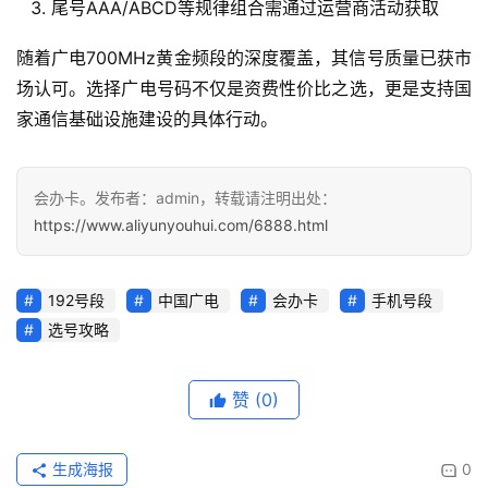
尾号AAA/ABCD等规律组合需通过运营商活动获取
更
多
随着广电700MHz黄金频段的深度覆盖，其信号质量已获市
页
场认可。选择广电号码不仅是资费性价比之选，更是支持国
面
家通信基础设施建设的具体行动。
会办卡。发布者：admin，转载请注明出处：
https://www.aliyunyouhui.com/6888.html
192号段
中国广电
会办卡
手机号段
选号攻略
赞
(0)
生成海报
0