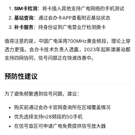
W
SIM卡检测
：将卡插入其他支持广电网络的手机测试
i
F
基站查询
：通过会办卡APP查看附近基站状态
i
补卡服务
：持身份证到广电营业厅检测换卡
快
值得注意的是，中国广电采用700MHz黄金频段，理论上穿
讯
透力更强。会办卡技术负责人透露，2023年起新建基站都
支持四网协同，信号问题正在快速改善中。
更
多
预防性建议
页
面
为了避免频繁遇到信号问题，建议：
购买前通过会办卡官网查询所在区域覆盖情况
优先选择支持n28频段的5G手机
在信号盲区可申请广电免费提供信号放大器