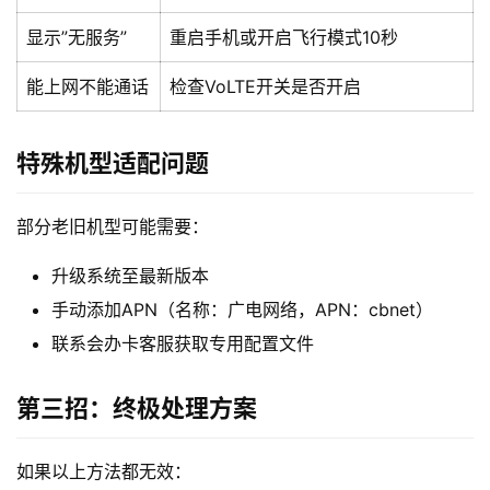
显示”无服务”
重启手机或开启飞行模式10秒
能上网不能通话
检查VoLTE开关是否开启
特殊机型适配问题
首
页
部分老旧机型可能需要：
流
量
升级系统至最新版本
卡
手动添加APN（名称：广电网络，APN：cbnet）
联系会办卡客服获取专用配置文件
宽
带
第三招：终极处理方案
随
如果以上方法都无效：
身