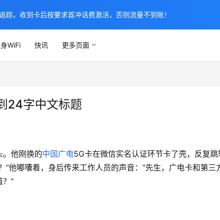
追踪，收到卡后按要求首冲话费激活，否则流量不到账！
身WiFi
快讯
更多页面
到24字中文标题
头。他刚换的
中国广电
5G卡在微信实名认证环节卡了壳，反复跳
？”他嘟囔着，身后传来工作人员的声音：”先生，广电卡和第三
？”