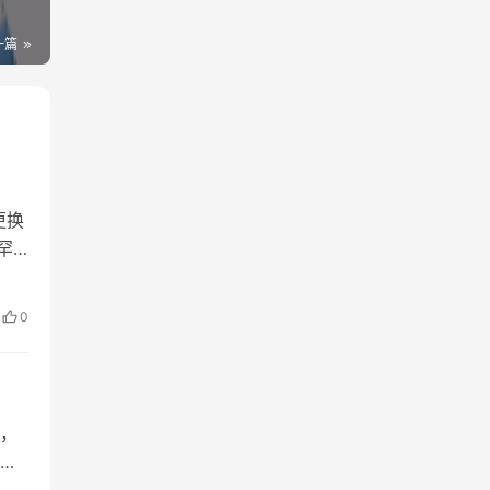
一篇
更换
罕
及
通
0
，
本
效