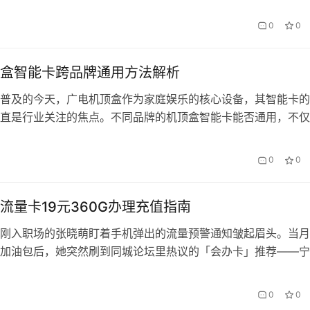
户。 一、新疆地区业务办理政策背景 新疆作为多民族聚居的省
0
0
服务需兼顾网络安全与便民需求。会办卡作为广电系通信产品，
喀什等…
盒智能卡跨品牌通用方法解析
普及的今天，广电机顶盒作为家庭娱乐的核心设备，其智能卡的
直是行业关注的焦点。不同品牌的机顶盒智能卡能否通用，不仅
使用体验，也直接影响运营商的设备管理成本。本文将深入探讨
通用的技术原理、实现路径以及市场实践，并以会办卡为例，解
0
0
进程中的创新尝试。 一、智能卡的技术壁垒与标准化困境 传统
CA（…
流量卡19元360G办理充值指南
刚入职场的张晓萌盯着手机弹出的流量预警通知皱起眉头。当月
加油包后，她突然刷到同城论坛里热议的「会办卡」推荐——宁
的19元360G流量卡，这个相当于每天1G流量只需6毛钱的价格
地打开了办理页面… 一、流量卡核心优势解剖 区别于市面上常
0
0
+限速」套路，会办卡合作的宁夏广电此款产品具有三大真…