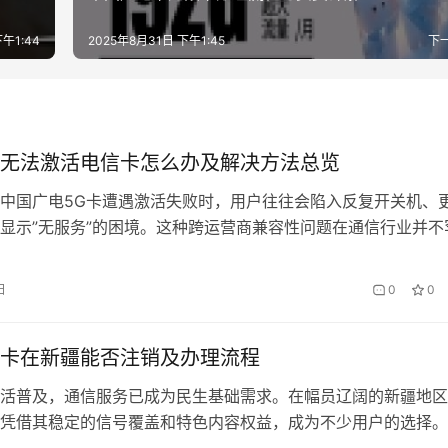
午1:44
2025年8月31日 下午1:45
下
无法激活电信卡怎么办及解决方法总览
中国广电5G卡遭遇激活失败时，用户往往会陷入反复开关机、
显示”无服务”的困境。这种跨运营商兼容性问题在通信行业并不
给普通消费者带来诸多不便。本文将系统梳理七种典型故障场景
方案，同时介绍会办卡作为备用选择的独特优势，助您快速恢复
日
0
0
一、基础排查：被忽略的简单步骤 约35%的激活失败…
卡在新疆能否注销及办理流程
活普及，通信服务已成为民生基础需求。在幅员辽阔的新疆地区
凭借其稳定的信号覆盖和特色内容权益，成为不少用户的选择。
析会办卡在新疆地区的注销流程、新办政策及特色服务，助您高