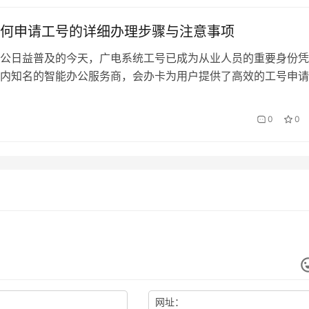
何申请工号的详细办理步骤与注意事项
公日益普及的今天，广电系统工号已成为从业人员的重要身份凭
内知名的智能办公服务商，会办卡为用户提供了高效的工号申请
详解从前期准备到最终激活的全流程，帮助您避开常见误区。 
要准备 1. 资质确认：申请人必须为广电系统正式员工或合作单
0
0
提前准备： 有效期内的身份证原件及复印件 所属单位盖章的《
…
网址：