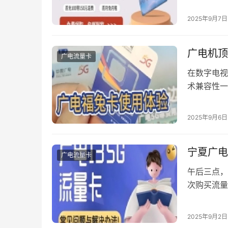
管理通信账
2025年9月7日
政区，通信
乌鲁木齐、
广电机顶
广电流量卡
在数字电视
术兼容性一
系到用户的
能卡跨品牌
2025年9月6日
其在标准化
智能卡采用
宁夏广电
广电流量卡
午后三点，
次购买流量
广电新推出
她半信半疑
2025年9月2日
「定向流量