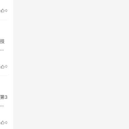
级行
0
在
技
关
智
析
0
广电
第3
夏
，让
见的
0