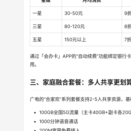
星级
月均消费
一星
30-50元
9
三星
80-120元
8
五星
150元以上
7
通过「会办卡」APP的“自动续费”功能绑定银
用。
三、家庭融合套餐：多人共享更划
广电的“合家欢”系列套餐支持2-5人共享资源，基
100GB全国5G流量（主卡40GB+副卡各20
1000分钟语音通话
200M宽带免费接入