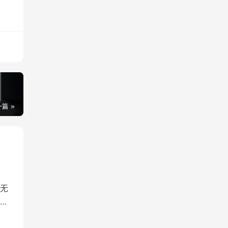
一篇
无
址
收