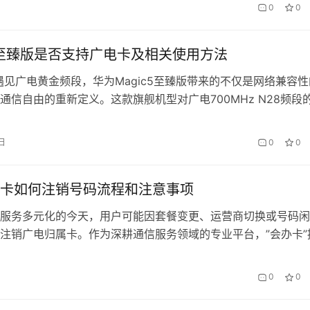
雾水？本文将深入解析广电卡收货地址的注意事项，并穿插会办
0
0
道的实用建议，助你轻松避坑。 一、广电卡收货地址的核心要求
递，广…
c5至臻版是否支持广电卡及相关使用方法
遇见广电黄金频段，华为Magic5至臻版带来的不仅是网络兼容性
通信自由的重新定义。这款旗舰机型对广电700MHz N28频段
在改写消费者的用卡认知。 一、硬件级的广电网络适配 拆解
5至臻版的通信模块会发现，其搭载的麒麟9000S芯片组已内置广电
日
0
0
实验室实测，在广电基站覆盖区域，手机可自动识别「中国广电
卡如何注销号码流程和注意事项
服务多元化的今天，用户可能因套餐变更、运营商切换或号码闲
注销广电归属卡。作为深耕通信服务领域的专业平台，”会办卡”
的注销流程不仅能避免欠费风险，更能有效保护个人信息安全。
理从前期准备到最终解绑的全流程要点。 一、注销前的必要准备 
0
0
查通过广电营业厅APP或致电10099查询：…