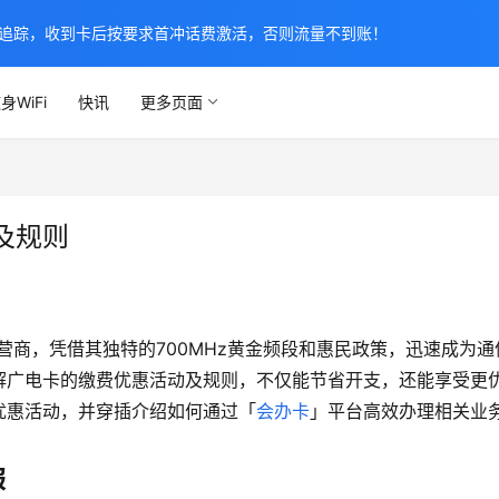
追踪，收到卡后按要求首冲话费激活，否则流量不到账！
身WiFi
快讯
更多页面
及规则
营商，凭借其独特的700MHz黄金频段和惠民政策，迅速成为通
解广电卡的缴费优惠活动及规则，不仅能节省开支，还能享受更
优惠活动，并穿插介绍如何通过「
会办卡
」平台高效办理相关业
报