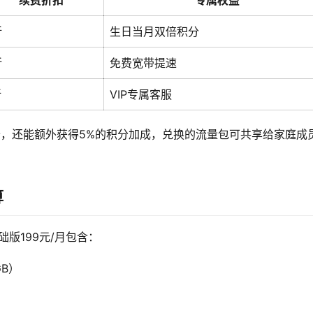
续费折扣
专属权益
折
生日当月双倍积分
折
免费宽带提速
折
VIP专属客服
行卡，还能额外获得5%的积分加成，兑换的流量包可共享给家庭成
算
础版199元/月包含：
GB）