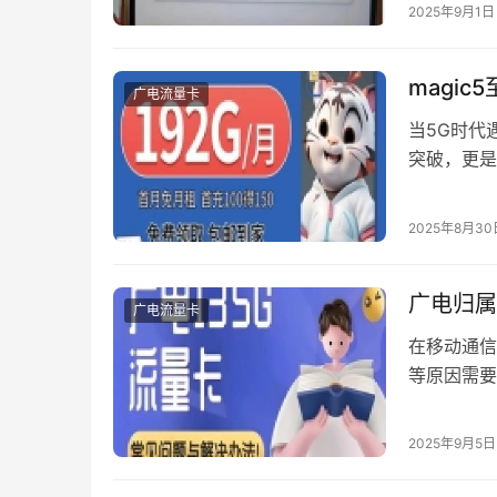
货要求一头
2025年9月1日
这一便捷渠
同于普通快
magi
广电流量卡
当5G时代
突破，更是
美支持，正
Magic
2025年8月30
解码器。经
广电归属
广电流量卡
在移动通信
等原因需要
醒您：规范
文将系统梳
2025年9月5日
账户状态核