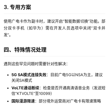
更
3. 专用方案
多
页
使用广电卡作为副卡时，建议开启”智能数据切换”功能。部
面
分双卡手机（如华为）需在开发人员选项中关闭”双卡并
发”。
四、特殊情况处理
遇到这些罕见问题时需要针对性解决：
5G SA模式连接失败
：目前广电5G以NSA为主，建议
关闭SA模式
VoLTE通话断续
：检查是否开通高清语音业务（发送短
信”KTVOLTE”至10099）
国际漫游限速
：部分境外运营商对广电卡有限速策略