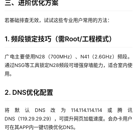
三、进阶优化方案
流
量
若基础排查无效，试试这些专业用户常用的方法：
卡
1. 频段锁定技巧（需Root/工程模式）
宽
带
广电主要使用N28（700MHz）、N41（2.6GHz）频段。
随
通过NSG等工具锁定N28频段可增强穿墙能力，适合室内使
身
用。
W
i
2. DNS优化配置
F
i
将默认DNS改为114.114.114.114或腾讯
快
DNS（119.29.29.29），可提升网页加载速度。会办卡用户
讯
可在其APP内一键切换优化DNS。