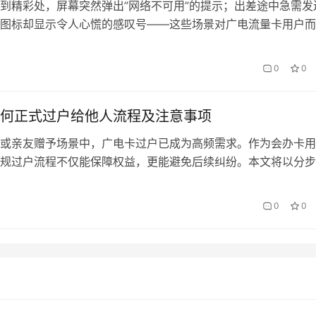
到精彩处，屏幕突然弹出”网络不可用”的提示；出差途中急需发
图标却显示令人心慌的感叹号——这些场景对广电流量卡用户而
生。作为会办卡技术服务团队最常收到的咨询问题，长期断网现
藏着多重诱因，本文将带您系统排查问题根源，并提供阶梯式解
0
0
一阶段：基础排查（5分钟速查） 当网络连接中断时，会…
何正式过户给他人流程及注意事项
或亲友赠予场景中，广电卡过户已成为高频需求。作为会办卡用
规过户流程不仅能保障权益，更能避免后续纠纷。本文将以分步
示的立体结构，带您穿透政策迷雾。 一、过户前的四大必备条件 
核验双方需携带原件：身份证（港澳台居民居住证亦可）、会办
0
0
别注意2024年新规要求，若卡内余额超5000元需额外提供资