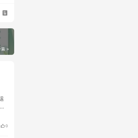
一篇
运
拆
、从
0