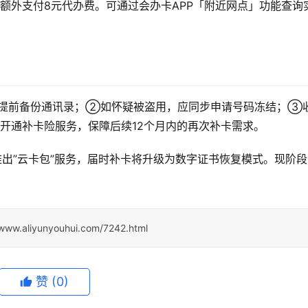
额外支付8元代办费。可通过会办卡APP「附近网点」功能查询
提前备份通讯录；②如怀疑被盗用，应同步申请号码冻结；③
开通补卡险服务，保障后续12个月内的再次补卡需求。
年推出”云卡包”服务，届时补卡将升级为数字证书恢复模式。现阶
/www.aliyunyouhui.com/7242.html
赞
(0)