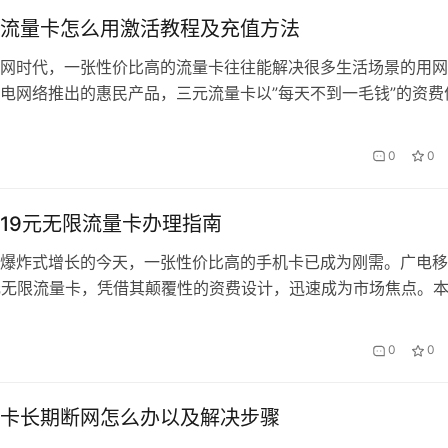
流量卡怎么用激活教程及充值方法
网时代，一张性价比高的流量卡往往能解决很多生活场景的用网
电网络推出的惠民产品，三元流量卡以”每天不到一毛钱”的资费
办卡平台提供的便捷服务，正成为精打细算人群的新选择。本文
方式，带您完成从开卡到使用的全流程操作。 一、开箱验卡与
0
0
通过会办卡官方渠道收到实体卡时，首先需要核对套装内…
19元无限流量卡办理指南
爆炸式增长的今天，一张性价比高的手机卡已成为刚需。广电移
元无限流量卡，凭借其颠覆性的资费设计，迅速成为市场焦点。
这张神卡的办理全流程，并揭秘如何通过会办卡平台高效完成申
为什么选择广电19元无限流量卡？ 相比传统运营商动辄百元的套
0
0
品真正实现了”白菜价享5G”。实测数据显示，在非高峰…
卡长期断网怎么办以及解决步骤