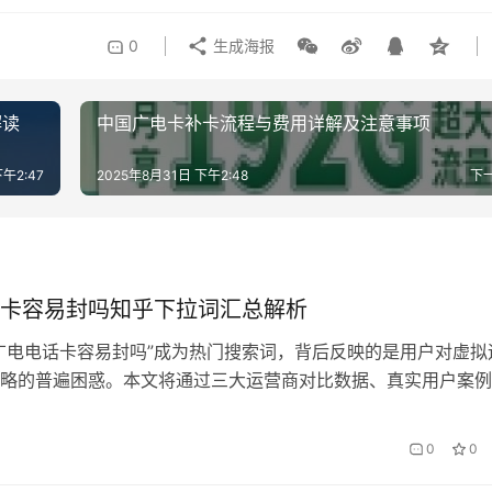
0
生成海报
解读
中国广电卡补卡流程与费用详解及注意事项
午2:47
2025年8月31日 下午2:48
下
卡容易封吗知乎下拉词汇总解析
广电电话卡容易封吗”成为热门搜索词，背后反映的是用户对虚拟
略的普遍困惑。本文将通过三大运营商对比数据、真实用户案例
风控工程师专访，揭示封卡逻辑中的关键阈值与生存法则。 一
行业痛点 在知乎”广电电话卡”相关下拉词中，”封卡原因””…
0
0