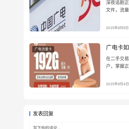
深夜追剧正
文件，流量
或许并不陌
背后往往隐
2025年9月6日
方案。 第
广电卡如
广电流量卡
在二手交易
户，掌握正
解+风险提
原卡主资料
2025年9月4日
实体卡。特
源说明。…
发表回复