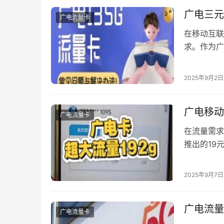
广电三元
广电流量卡
在移动互联
求。作为广
势，配合会
用最直观的
2025年9月2日
准备 当您
广电移动
广电流量卡
在流量需求
推出的19
将深度解析
请。 一、
2025年9月7日
餐，这款产
广电流量
广电流量卡