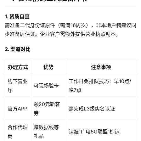
1. 资质自查
需准备二代身份证原件（需满16周岁），非本地户籍建议同
步准备居住证。企业客户需额外提供营业执照副本。
2. 渠道对比
办理方式
优势
注意事项
线下营业
工作日免排队技巧：早10点/
可现场验卡
厅
晚7点
领20元新客
官方APP
需完成L3级实名认证
券
合作代理
赠数据线等
认准”广电5G联盟”标识
商
礼品