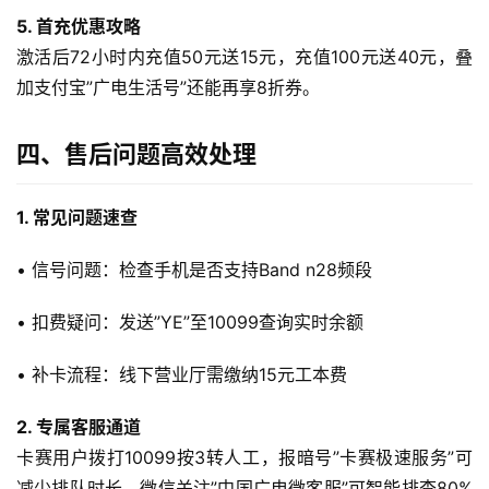
更
5. 首充优惠攻略
多
激活后72小时内充值50元送15元，充值100元送40元，叠
页
加支付宝”广电生活号”还能再享8折券。
面
四、售后问题高效处理
1. 常见问题速查
• 信号问题：检查手机是否支持Band n28频段
• 扣费疑问：发送”YE”至10099查询实时余额
• 补卡流程：线下营业厅需缴纳15元工本费
2. 专属客服通道
卡赛用户拨打10099按3转人工，报暗号”卡赛极速服务”可
减少排队时长。微信关注”中国广电微客服”可智能排查80%