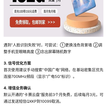
流
量
卡
宽
带
遇到”人脸识别失败”时，可尝试：①更换浅色背景墙 ②调
随
整手机至眼睛高度 ③念出屏幕随机数字
身
W
3. 信号优化方案
i
首次使用建议手动搜索”中国广电”网络，在基站密集区优先
F
连接700MHz频段（显示”广电5G”标识）。
i
4. 增值业务确认
快
默认开通的”卡赛云盘”服务前3个月免费，后续每月3元，可
讯
通过发送短信QXKP到10099取消。