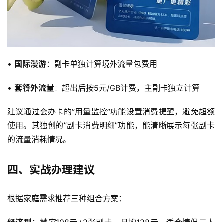
首
页
• 
国际漫游
：副卡单独计算境外流量包费用
流
• 
套餐外流量
：超出后按5元/GB计费，主副卡独立计算
量
卡
建议通过会办卡的”用量监控”功能设置消费提醒，避免超额
使用。其独创的”副卡消费明细”功能，能清晰展示每张副卡
宽
的流量消耗情况。
带
四、实战办理建议
随
身
根据家庭需求推荐三种组合方案：
W
i