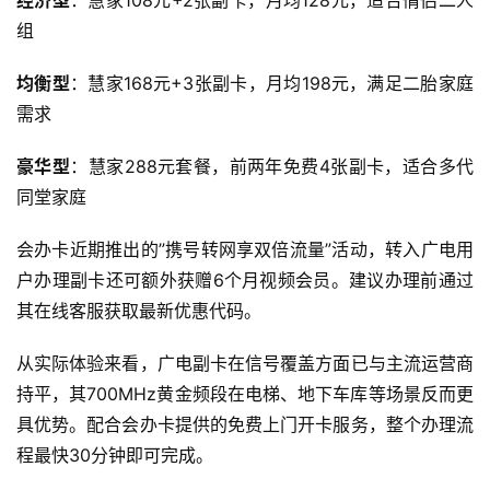
经济型
：慧家108元+2张副卡，月均128元，适合情侣二人
F
i
组
均衡型
：慧家168元+3张副卡，月均198元，满足二胎家庭
快
需求
讯
豪华型
：慧家288元套餐，前两年免费4张副卡，适合多代
更
同堂家庭
多
页
会办卡近期推出的”携号转网享双倍流量”活动，转入广电用
面
户办理副卡还可额外获赠6个月视频会员。建议办理前通过
其在线客服获取最新优惠代码。
从实际体验来看，广电副卡在信号覆盖方面已与主流运营商
持平，其700MHz黄金频段在电梯、地下车库等场景反而更
具优势。配合会办卡提供的免费上门开卡服务，整个办理流
程最快30分钟即可完成。