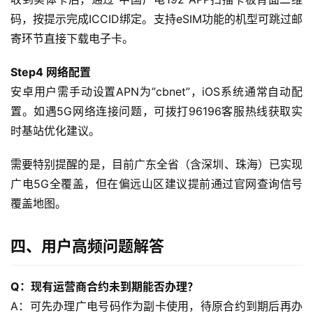
F
i
码，按提示完成ICCID绑定。支持eSIM功能的机型可跳过邮
寄环节直接下载电子卡。
快
Step4 网络配置
讯
安卓用户需手动设置APN为”cbnet”，iOS系统通常自动配
置。如遇5G网络连接问题，可拨打96196客服热线获取实
更
多
时基站优化建议。
页
面
需要特别提醒的是，目前广东全省（含深圳、珠海）已实现
广电5G全覆盖，但在偏远山区建议提前通过官网查询信号
覆盖地图。
四、用户高频问题解答
Q：现有运营商合约未到期能否办理？
A：可先办理广电号码作为副卡使用，待原合约到期后再办