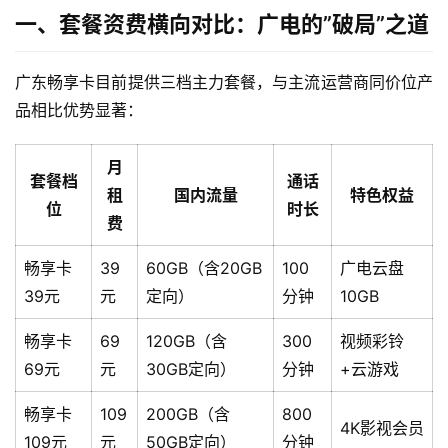
一、套餐资费横向对比：广电的”破局”之道
广东畅享卡目前提供三档主力套餐，与主流运营商同价位产
品相比优势显著：
月
套餐档
通话
租
国内流量
特色权益
位
时长
费
畅享卡
39
60GB（含20GB
100
广电云盘
39元
元
定向）
分钟
10GB
畅享卡
69
120GB（含
300
视频彩铃
69元
元
30GB定向）
分钟
+云游戏
畅享卡
109
200GB（含
800
4K影视会员
109元
元
50GB定向）
分钟