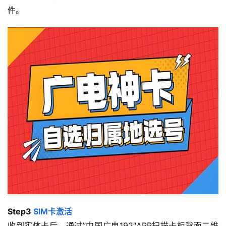
件。
首
页
流
量
卡
宽
带
随
身
W
Step3 
SIM卡激活
i
收到实体卡后，通过”中国广电192″APP扫描卡板背面二维