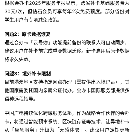
i
根据会办卡2025年服务年报显示，跨省补卡基础服务费为
F
30元/次，但钻石会员可享每年2次免费额度。部分省份对
i
学生用户有专项减免政策。
快
问题2：原卡数据恢复
讯
通过会办卡「云号簿」功能提前备份的联系人可自动同步，
建议用户在补卡前完成重要数据迁移。新卡启用后原卡数据
更
将永久失效。
多
页
问题3：境外补卡限制
面
目前港澳地区支持指定网点办理（需提供出入境记录），其
他国家需委托国内亲属公证代办。会办卡国际服务部提供多
语种远程指导。
中国广电持续优化跨域服务体系，作为战略合作伙伴的会办
卡，将通过智能预审系统、区块链存证等技术，让异地补卡
从「应急服务」升级为「无感体验」。建议用户定期更新