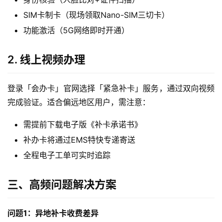
SIM卡制卡（现场领取Nano-SIM三切卡）
功能激活（5G网络即时开通）
2. 线上视频办理
首
页
登录「会办卡」官网选择「紧急补卡」服务，通过双向视频
流
完成验证。适合偏远地区用户，需注意：
量
卡
需提前下载电子版《补卡承诺书》
补办卡将通过EMS特快专递寄送
宽
全程电子工单可实时追踪
带
三、高频问题解决方案
随
身
W
问题1：异地补卡收费差异