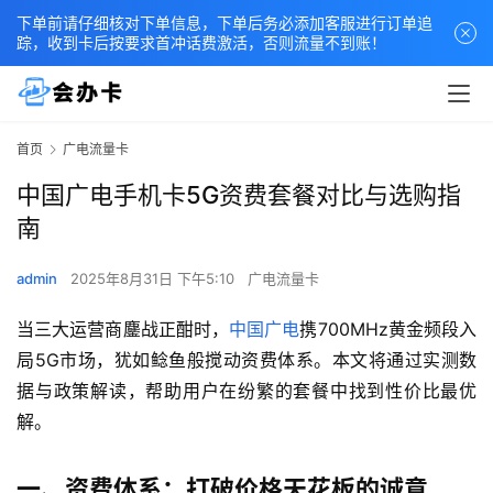
下单前请仔细核对下单信息，下单后务必添加客服进行订单追
踪，收到卡后按要求首冲话费激活，否则流量不到账！
首页
广电流量卡
中国广电手机卡5G资费套餐对比与选购指
南
admin
2025年8月31日 下午5:10
广电流量卡
当三大运营商鏖战正酣时，
中国广电
携700MHz黄金频段入
局5G市场，犹如鲶鱼般搅动资费体系。本文将通过实测数
据与政策解读，帮助用户在纷繁的套餐中找到性价比最优
解。
一、资费体系：打破价格天花板的诚意