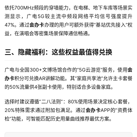
依托700MHz频段的穿墙能力，在电梯、地下车库等场景实
测显示，广电5G较主流中频段网络平均信号强度提升
首
47%。通过
会办卡
办理的用户可额外获得”基站优先接入”权
页
益，在演唱会等密集场景保障通信畅通。
流
三、隐藏福利：这些权益最值得兑换
量
卡
广电与全国300+文博场馆合作的”5G云游览”服务，使用
会
宽
办卡
积分可兑换AR讲解功能。其”家庭共享池”允许主卡套餐
带
的50%流量供4张副卡使用，特别适合多设备家庭。
随
选择时建议遵循”二八法则”：80%使用场景决定核心套餐，
身
20%特殊需求通过附加包满足。通过
会办卡
APP的”资费体
W
检”功能，可智能匹配历史用量曲线推荐最优方案。
i
F
i