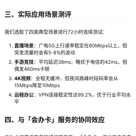
三、实际应用场景测评
我们选取了四类典型场景进行72小时连续测试：
直播场景
：广电5G上行速率稳定在80Mbps以上，但
首
突发流量时会有5-8%的波动
页
手游竞技
：平均延迟38ms，略优于电信的42ms，但
偶发460ms卡顿
流
4K视频
：全程无缓冲，但夜间高峰时段码率会从
量
15Mbps降至10Mbps
卡
远程办公
：VPN连接稳定性达99.2%，优于行业平均水
平
宽
带
四、与「会办卡」服务的协同效应
随