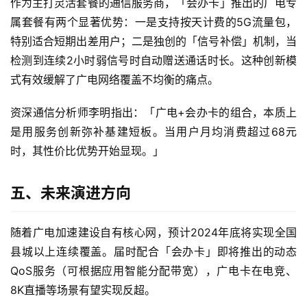
身
作为主打灵活套餐的通信服务商，「会办卡」推出的广电专
W
属套餐有两个显著优势：一是支持按天计费的5G流量包，
i
特别适合短期出差用户；二是独创的「信号补偿」机制，当
F
检测到连续2小时弱信号时自动赠送通话时长。这种创新模
i
式有效缓解了广电网络覆盖不均衡的痛点。
快
资深通信分析师李明指出：「广电+会办卡的组合，本质上
讯
是用服务创新弥补基建短板。当用户月均消费超过68元
时，其性价比优势开始显现。」
更
多
五、未来演进方向
页
面
随着广电加速建设自有核心网，预计2024年底将实现全国
县城以上连续覆盖。届时配合「会办卡」即将推出的动态
QoS服务（可根据应用智能分配带宽），广电卡在电竞、
8K直播等场景有望实现反超。