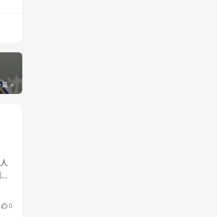
一篇
人
列手
全
要选
0