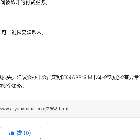
失期间被私开的付费服务。
即可一键恢复联系人。
失。建议会办卡会员定期通过APP“SIM卡体检”功能检查异常
的安全策略。
/www.aliyunyouhui.com/7668.html
赞
(0)