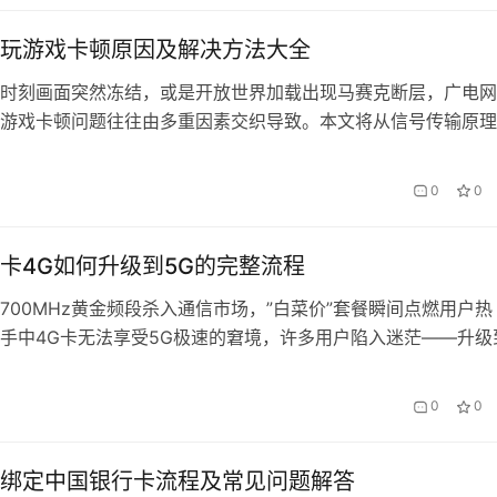
玩游戏卡顿原因及解决方法大全
时刻画面突然冻结，或是开放世界加载出现马赛克断层，广电网
游戏卡顿问题往往由多重因素交织导致。本文将从信号传输原理
系统梳理七大核心诱因及十二种针对性解决方案，帮助玩家构建
境。 一、信号传输层的三大瓶颈 1.1 同轴电缆的物理局限传统
0
0
轴电缆传输，高频信号衰减明显。实测数据显示，当传输距离超
…
卡4G如何升级到5G的完整流程
700MHz黄金频段杀入通信市场，”白菜价”套餐瞬间点燃用户热
手中4G卡无法享受5G极速的窘境，许多用户陷入迷茫——升级
卡？是否需要跑营业厅？实测发现，90%的升级问题源于对关
本文将拆解全流程，带你避开隐形陷阱。 一、升级前的三重验
0
0
、覆盖 设备兼容性是第一道门槛。广电5G依赖…
绑定中国银行卡流程及常见问题解答