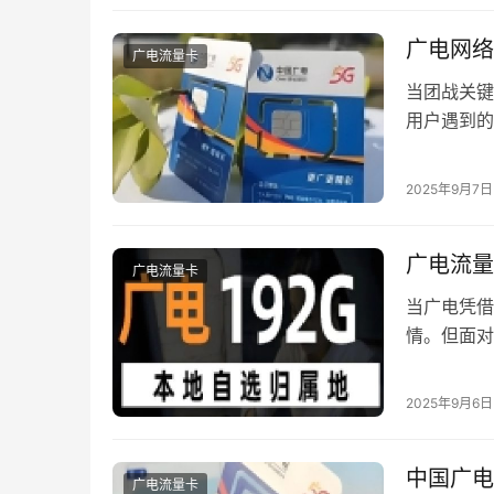
广电网络
广电流量卡
当团战关键
用户遇到的
终端设置，
畅的游戏环
2025年9月7日
网络采用同
300米时，
广电流量
广电流量卡
当广电凭借
情。但面对
底要不要换
节的误解。
2025年9月6日
设备、套餐
中国广电
广电流量卡