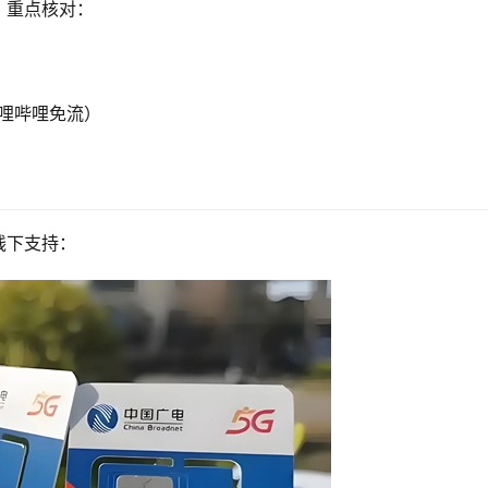
，重点核对：
哔哩哔哩免流）
线下支持：