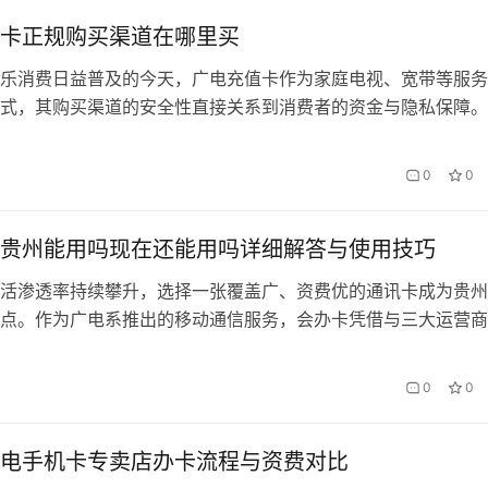
卡正规购买渠道在哪里买
乐消费日益普及的今天，广电充值卡作为家庭电视、宽带等服务
式，其购买渠道的安全性直接关系到消费者的资金与隐私保障。
理官方授权渠道、第三方合作平台及线下实体网点，帮助您规避
绍「会办卡」这一便捷充值工具的辅助功能。 一、官方直营渠
0
0
首选 中国广电官网（www.）及「中国广电APP」是充值卡购买
通…
贵州能用吗现在还能用吗详细解答与使用技巧
活渗透率持续攀升，选择一张覆盖广、资费优的通讯卡成为贵州
点。作为广电系推出的移动通信服务，会办卡凭借与三大运营商
特优势，正在成为当地用户的新选择。本文将深度解析广电卡在
用表现，并分享鲜为人知的实用技巧。 一、广电卡贵州覆盖现
0
0
025年8月，会办卡在贵州已实现全省88个县区主城区5G连续覆
…
电手机卡专卖店办卡流程与资费对比