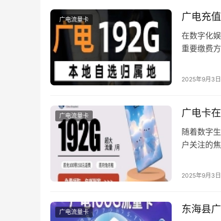
广电充值
广电流量卡
在数字化娱
重要缴费方
文将系统梳
险，同时介
2025年9月3日
安全无忧的
一级入口。
广电卡在
广电流量卡
随着数字生
户关注的焦
享基站的独
州的实际使
2025年9月3日
测 截至2
实测数据显
东海县广
广电流量卡