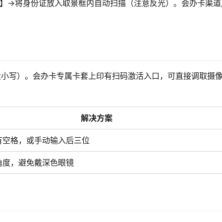
激活】→将身份证放入取景框内自动扫描（注意反光）。会办卡渠道
区分大小写）。会办卡专属卡套上印有扫码激活入口，可直接调取摄
解决方案
有空格，或手动输入后三位
角度，避免戴深色眼镜