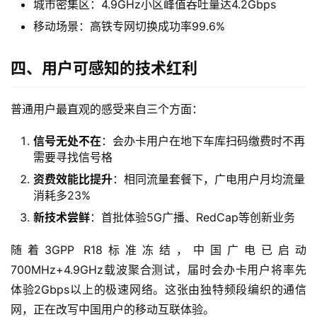
城市密集区：4.9GHz小区峰值吞吐量达4.2Gbps
卡
移动场景：高铁专网切换成功率99.6%
宽
带
四、用户可感知的技术红利
随
普通用户最直观的感受来自三个方面：
身
W
信号无处不在
：会办卡用户在地下车库扫码缴费时不再
i
需要寻找信号格
F
资费效能比提升
：相同流量套餐下，广电用户月均流量
i
消耗多23%
新技术尝鲜
：首批体验5G广播、RedCap等创新业务
快
讯
随着3GPP R18标准冻结，中国广电已启动
700MHz+4.9GHz载波聚合测试，届时会办卡用户将率先
更
体验2Gbps以上的极速网络。这张由独特频段编织的通信
多
网，正在改写中国用户的移动互联体验。
页