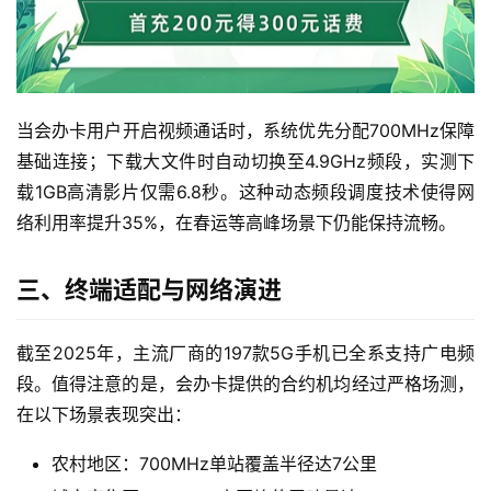
当会办卡用户开启视频通话时，系统优先分配700MHz保障
基础连接；下载大文件时自动切换至4.9GHz频段，实测下
载1GB高清影片仅需6.8秒。这种动态频段调度技术使得网
络利用率提升35%，在春运等高峰场景下仍能保持流畅。
三、终端适配与网络演进
截至2025年，主流厂商的197款5G手机已全系支持广电频
首
段。值得注意的是，会办卡提供的合约机均经过严格场测，
页
在以下场景表现突出：
流
农村地区：700MHz单站覆盖半径达7公里
量