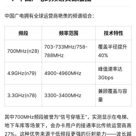
中国广电拥有全球运营商艳羡的频谱组合：
频段
频率范围
技术特性
703-733MHz/758-
覆盖半径提升
700MHz(n28)
788MHz
40%
峰值速率达
4.9GHz(n79)
4900-4960MHz
3Gbps
兼顾覆盖与容
3.3GHz(n78)
3300-3400MHz
量
其中700MHz频段被誉为”信号穿墙王”，实测显示在电梯、
地下车库等场景下，会办卡用户的接通率比传统运营商高
27%。这种优势来源于低频段更强的衍射能力——波长越