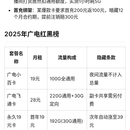
播间打赏居然扣通用额度，实测1小时耗5G
首充绑架
：某爆款卡要求首充200元返100元，暗藏12
个月合约期，提前注销赔300元
2025年广电红黑榜
套餐名
月租
流量构成
隐藏条款
称
广电小
夜间流量不计入
19元
100G全通用
首
百卡
总量
页
广电飞
220G通用+30G
副卡共享需另付
28元
流
通卡
定向
费
量
卡
永久19
首年19
次年自动涨至39
192G(30G通用)
元卡
元
元