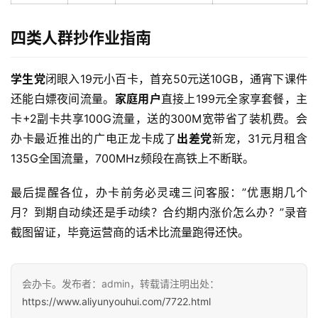
宽
带
四类人群抄作业指南
随
身
学生党
闭眼入19元小百卡，首充50元送10GB，通宵下课件
W
还能白嫖夜间流量。
家庭用户
直接上199元全家享套餐，主
i
卡+2副卡共享100G流量，送的300M宽带省了装机费。会
F
办卡最近推出的广电正龙卡成了
出差党
新宠，31元月租含
i
135G全国流量，700MHz频段在高铁上不断联。
快
最后提醒各位，办卡前务必灵魂三问客服：”优惠期几个
讯
月？到期自动续还是手动续？合约期内涨价怎么办？”录音
截图留证，毕竟运营商的话术比流量跑得还快。
更
多
页
会办卡。发布者：admin，转载请注明出处：
面
https://www.aliyunyouhui.com/7722.html