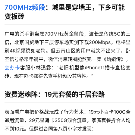
700MHz频段
：城里是穿墙王，下乡可能
变板砖
广电的杀手锏当属700MHz黄金频段，波长是传统5G的三
倍，北京国贸地下三层停车场实测下载200Mbps，电梯里
刷4K视频稳如老狗。但云南山区的用户就笑不出来了，卧
室信号格常年躺平，微信消息转圈能熬完一集《甄嬛传》。
会办卡
客服小林透露：”老旧机型像iPhone11插卡直接变
砖，现在办卡都得先查手机频段兼容性。”
资费迷魂阵：19元套餐的千层套路
表面看广电把价格战玩成了行为艺术：19元小百卡100G全
通用流量，29元星海卡350G混合流量，家庭套餐折合人均
不到10元。但翻过合同第八页小字才发现：