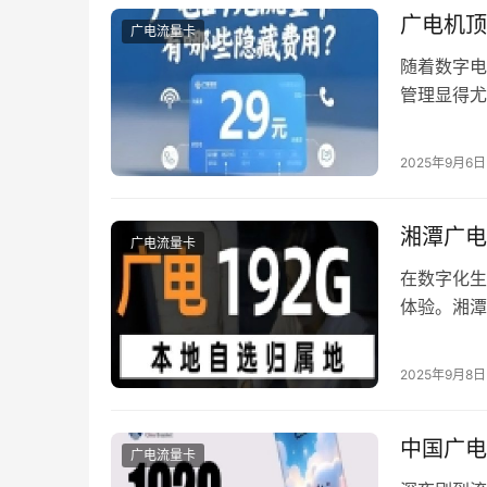
广电机顶
广电流量卡
随着数字电
管理显得尤
的关键措施
明易懂的技
2025年9月6日
理，帮助用
湘潭广电
广电流量卡
在数字化生
体验。湘潭
的选择。本
高效完成办
2025年9月8日
制的通信产
生、上班族
中国广电
广电流量卡