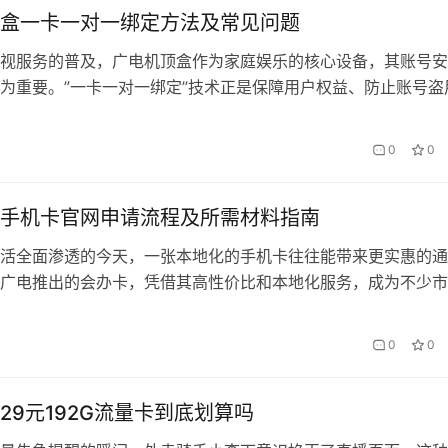
盒一卡一对一绑定方法及常见问题
视服务的普及，广电机顶盒作为家庭娱乐的核心设备，其账号安
为重要。”一卡一对一绑定”技术正是保障用户权益、防止账号盗
。作为深耕广电行业的服务品牌，会办卡始终致力于为用户提供
术解决方案。本文将系统解析绑定原理、操作流程及常见问题处
0
0
户畅享安全稳定的收视体验。 一、一卡一对一绑定的技术原…
手机卡官网申请流程及所需材料指南
活全面渗透的今天，一张本地化的手机卡往往能带来更实惠的通
广电推出的会办卡，凭借其高性价比和本地化服务，成为不少市
文将详细介绍湘潭广电会办卡的官网申请流程及所需材料，帮助
理。 一、为什么选择会办卡？ 会办卡是湘潭广电为本地用户量
0
0
品，主打“低资费、高流量、本地专属优惠”三大亮点。无论是学
还是老…
29元192G流量卡到底划算吗