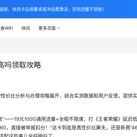
追踪，收到卡后按要求首冲话费激活，否则流量不到账！
身WiFi
快讯
更多页面
高吗领取攻略
的性价比分析与办理攻略展开，结合实测数据和用户反馈，提供
音”——19元100G通用流量+全程不限速，打《王者荣耀》延迟
60，直接被举报扣分！”这卡到底是真性价比屠夫，还是新晋”46
适配这些事儿全捋明白了。