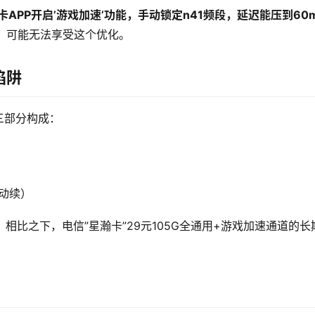
卡APP开启’游戏加速’功能，手动锁定n41频段，延迟能压到60
12）可能无法享受这个优化。
陷阱
由三部分构成：
）
手动续）
。相比之下，电信”星瀚卡”29元105G全通用+游戏加速通道的长