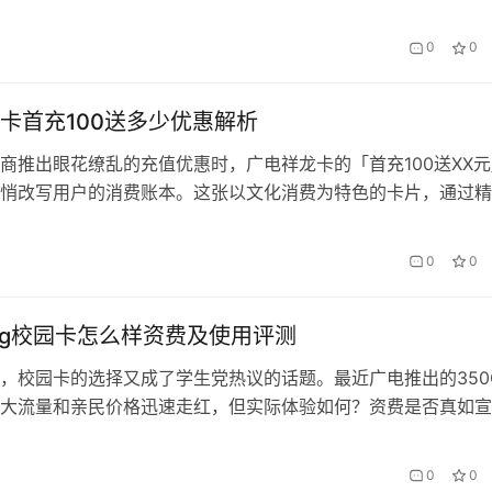
景，仍需从合规性、资费结构和实操技巧三个维度深入剖析。本
现状与实操经验，为电销从业者提供一份全面指南，并自然融入
0
0
这一品牌在选卡、用卡环节的专业建议。 一、合规性：广电卡
销行业的核…
卡首充100送多少优惠解析
商推出眼花缭乱的充值优惠时，广电祥龙卡的「首充100送XX元
悄改写用户的消费账本。这张以文化消费为特色的卡片，通过精
让每一分钱都产生复合价值。 一、优惠设计的消费心理学 广电
槛设定为100元，恰好位于大众心理的「无痛消费区间」。根据
0
0
第三方支付行为报告，68%的用户对百元以下的充值行为不会产生
0g校园卡怎么样资费及使用评测
，校园卡的选择又成了学生党热议的话题。最近广电推出的350
大流量和亲民价格迅速走红，但实际体验如何？资费是否真如宣
为深耕通信行业多年的老用户，笔者通过一周实测，结合会办卡
惠数据，为你揭开这款套餐的真相。 一、资费解析：每月19元
0
0