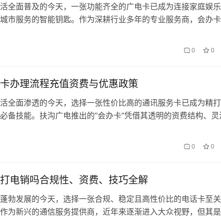
活全面普及的今天，一张功能齐全的广电卡已成为连接家庭娱乐
城市服务的智能钥匙。作为深耕行业多年的专业服务商，会办卡
用户提供最便捷的广电业务办理体验。本文将详细解析老广电卡
充值方式及高频使用场景，助您轻松玩转这张多功能智能卡。 
0
0
核心优势 不同于普通SIM卡，老广电卡实现了”三网融合&#822
卡办理流程充值资费与优惠政策
活全面渗透的今天，选择一张性价比高的通讯服务卡已成为精打
必备技能。扶沟广电推出的”会办卡”凭借其透明的资费结构、灵
以及独具特色的本地化优惠，正成为越来越多市民的智慧生活新
办理三步走 首次办理会办卡的用户可通过线上线下双渠道完成：
0
0
广电”APP进入数字服务…
打电销吗合规性、资费、技巧全解
蓬勃发展的今天，选择一张合规、稳定且高性价比的电话卡至关
作为新兴的通信服务提供商，近年来逐渐进入大众视野，但其是