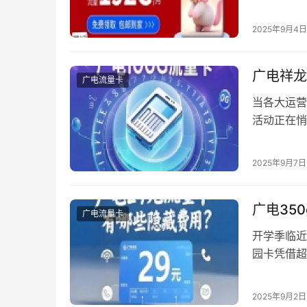
适合电销场
将结合行业
2025年9月4日
「会办卡」
销边界 电
广电祥龙
广电流量卡
当各大运营
活动正在悄
的优惠设计
卡将首充门
2025年9月7日
2024年
警惕，…
广电35
广电流量卡
开学季临近
园卡凭借超
般划算？作
台的独家优
2025年9月2日