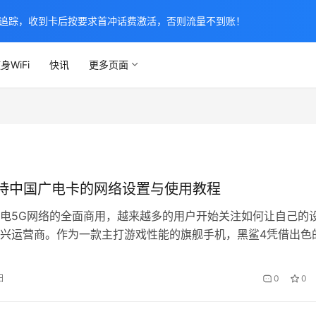
追踪，收到卡后按要求首冲话费激活，否则流量不到账！
身WiFi
快讯
更多页面
持中国广电卡的网络设置与使用教程
电5G网络的全面商用，越来越多的用户开始关注如何让自己的
兴运营商。作为一款主打游戏性能的旗舰手机，黑鲨4凭借出色
统优化，早已在玩家群体中积累了良好口碑。但很多用户可能不
机同样完美支持中国广电卡，只需简单设置即可畅享优质网络服
日
0
0
详细介绍黑鲨4支持中国广电卡的网络设置与使用教程，帮助您
 一、…