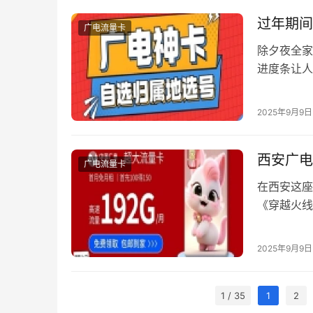
载骁龙7+ 
过年期间
广电流量卡
除夕夜全家
进度条让人
家庭网络服
卡提供的智
2025年9月9日
药 …
西安广电
广电流量卡
在西安这座
《穿越火线
电网络的玩
们就来聊聊
2025年9月9日
命中目标。
轴混合网）
1 / 35
1
2