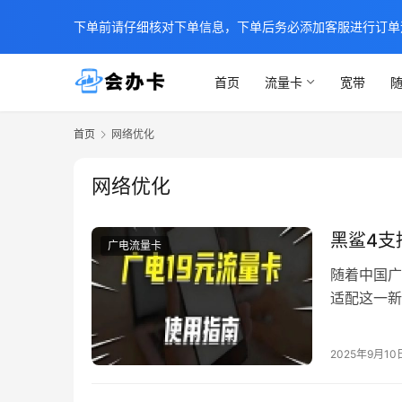
下单前请仔细核对下单信息，下单后务必添加客服进行订单
首页
流量卡
宽带
随
首页
网络优化
网络优化
黑鲨4支
广电流量卡
随着中国广
适配这一新
件配置和系
道，这款手
2025年9月10
务。本文将
完成配置。