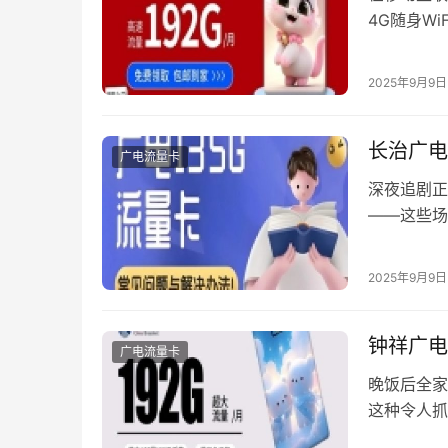
4G随身W
无法正常上
案，同时结
2025年9月9日
广电卡的特
段…
长治广电
广电流量卡
深夜追剧正
——这些场
电视服务商
频繁出现时
2025年9月9日
顿的五大常见
钟祥广电
广电流量卡
晚饭后全家
这种令人抓
梳理八大常