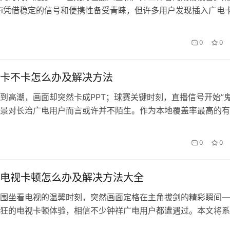
iFi凭借稳定的信号和便携性备受青睐，但许多用户发现插入广电
网。本文将深入解析其背后的技术逻辑，并提供一套完整的解决
合会办卡的实际使用场景，帮助您解锁广电网络的隐藏潜力。 
0
0
殊性与兼容性挑战 中国广电作为第四大运营商，其700MHz黄
卡不卡怎么办及解决方法
到高潮，画面却突然卡成PPT；球赛关键时刻，直播信号开始”鬼
景对长治广电用户而言或许并不陌生。作为本地覆盖率最高的有
，长治广电的稳定性直接影响着数十万家庭的生活品质。当”卡顿
，与其反复重启机顶盒，不如系统性地排查问题根源。 一、网
0
0
诱因 1. 硬件设…
电视卡顿怎么办及解决方法大全
围坐看电视的温馨时刻，突然画面定格在主角拔剑的精彩瞬间—
狂的电视卡顿体验，相信不少钟祥广电用户都遭遇过。本文将系
见卡顿诱因，并提供对应解决方案，让您的观影体验重回丝滑流