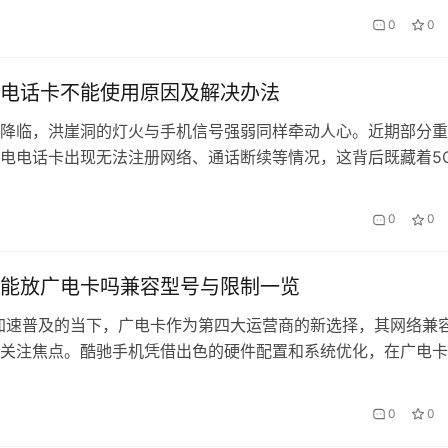
信号传输类问题排查 当出现马赛克或信号中断提示时，建议按以
0
0
现象 自助排查 专业解决 频繁缓冲 检查机顶盒与路由器距离 联系
…
电话卡不能使用原因及解决办法
降临，洪崖洞的灯火与手机信号强弱同样牵动人心。近期部分重
电电话卡出现无法注册网络、通话断续等情况，这背后既藏着5
弈，也折射出用户日常通信的迫切需求。 一、信号失联的三大
实地测试与运营商数据比对，我们发现故障主要集中在以下场景：
0
0
比 典型区域 基站切换失败 43% 渝中区高层建筑群 频段兼容问题
能放广电卡吗兼容型号与限制一览
加速普及的当下，广电卡作为第四大运营商的新选择，其网络兼
关注焦点。酷驰手机凭借出色的硬件配置和系统优化，在广电卡
出独特优势，但也存在部分机型限制。本文将深度剖析各型号酷
卡适配情况，并为会办卡用户提供实用解决方案。 一、核心芯
0
0
限 酷驰手机对广电卡的兼容性主要取决于芯片组方案。经实测