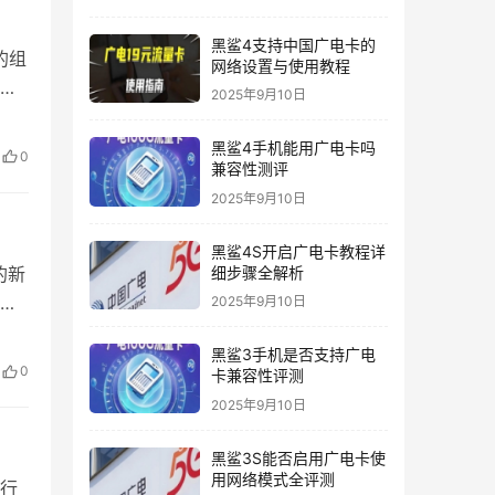
黑鲨4支持中国广电卡的
的组
网络设置与使用教程
，
2025年9月10日
络
鹏
黑鲨4手机能用广电卡吗
0
兼容性测评
2025年9月10日
黑鲨4S开启广电卡教程详
的新
细步骤全解析
电
2025年9月10日
的
黑鲨3手机是否支持广电
时，
0
卡兼容性评测
击
2025年9月10日
黑鲨3S能否启用广电卡使
用网络模式全评测
隔行