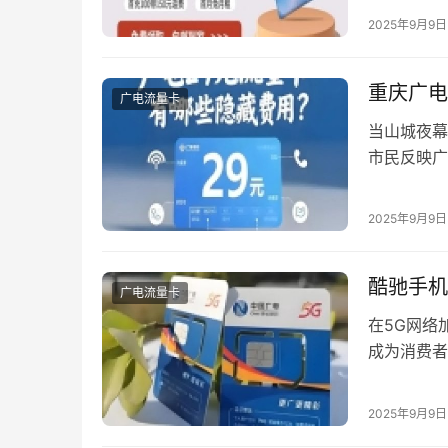
畅。 一、
2025年9月9日
序检查： 
办卡专员上
重庆广电
广电流量卡
当山城夜幕
市民反映广
代的技术博
诱因 通过
2025年9月9日
障类型 占
3…
酷驰手机
广电流量卡
在5G网络
成为消费者
配方面展现
手机的广电
2025年9月9日
决定兼容上