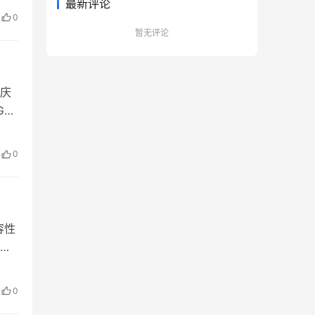
最新评论
下顺
0
会
暂无评论
庆
G时
技术
 故
0
容性
适
驰
片组
0
，搭