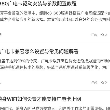
-660广电卡驱动安装与参数配置教程
算平台普及的浪潮中，鲲鹏c8-660服务器搭载广电网络适配卡
成为企业级应用的新选择。本文将以市场口碑良好的会办卡为例
部署到参数调优的全流程操作，帮助技术人员快速构建高性能网
、驱动安装前的环境准备 会办卡采用国产自研芯片组，建议在鲲
日
0
0
openEuler 20.03 LTS系统环境下运行。首先通过ls…
广电卡兼容怎么设置与常见问题解答
覆盖率达到98%的今天，广电卡以其高性价比逐渐成为通讯市场
深耕手机通信技术的品牌，魅族全系机型通过系统级优化，为广
了「无感兼容」的优质体验。本文将带您了解从开卡到故障排除
方案。 一、广电卡兼容性核心设置 会办卡用户首次使用广电卡
日
0
0
步骤操作： 1. 基础网络配置进入「设置-双卡与移动网络」，点
随身WiFi如何设置才能支持广电卡上网
网时代，随身WiFi已成为差旅人士和户外工作者的刚需设备。