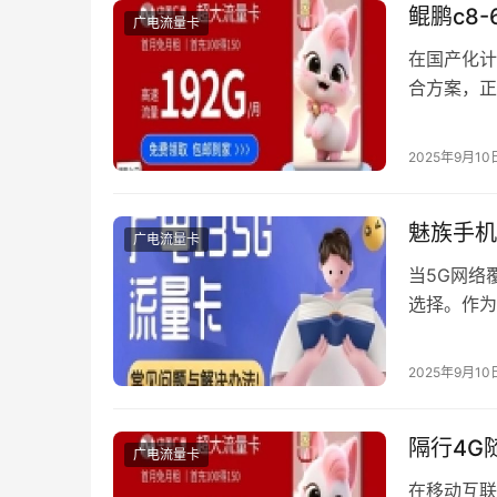
鲲鹏c8
广电流量卡
在国产化计
合方案，正
详解从驱动
环境。 一
2025年9月10
c8-660的
魅族手机
广电流量卡
当5G网络
选择。作为
卡用户提供
全流程解决
2025年9月10
建议按以下
广电卡…
隔行4G
广电流量卡
在移动互联