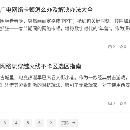
G…
广电网络卡顿怎么办及解决办法大全
围坐看春晚，突然画面定格成”PPT”；抢红包关键时刻，转圈加
抓狂——春节期间的网络卡顿，堪称数字时代的”年兽”。作为深
务多年的从业者，我总结出这套覆盖全场景的解决方案，其中会
能诊断工具尤其值得推荐。 一、卡顿根源诊断：先找准”病根”
0
0
网络玩穿越火线不卡区选区指南
古城里，电竞热潮早已席卷大街小巷。作为一款经典射击游戏，
》凭借其紧张刺激的对抗玩法，吸引了无数玩家。对于使用西安
家来说，如何选择最流畅的游戏大区，却成了一门学问。今天，
如何在广电网络环境下，找到最适合自己的战区，让每一发都精
0
0
 广电网络特性与游戏延迟的关系 西安广电网络采用HFC（光纤
架构，高…
3
4
5
6