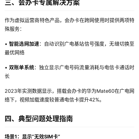
三、会办卡专属解决方案
流
量
卡
作为虚拟运营商特色产品，会办卡在跨网使用时提供两项特
殊服务：
宽
带
• 
智能选网加速
：自动识别广电基站信号强度，无缝切换至
最优网络
随
• 
双账单系统
：独立显示广电号码流量消耗与电信卡通话时
身
W
长
i
F
2023年实测数据显示，搭载会办卡的华为Mate60在广电网
i
络下，视频加载速度较普通电信卡提升42%。
快
四、典型问题处理指南
讯
场景1：显示”无效SIM卡”