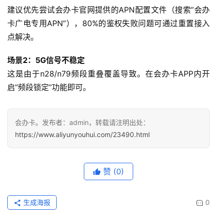
更
建议优先尝试会办卡官网提供的APN配置文件（搜索”会办
多
卡广电专用APN”），80%的鉴权失败问题可通过重置接入
页
面
点解决。
场景2：5G信号不稳定
这是由于n28/n79频段重叠覆盖导致。在会办卡APP内开
启”频段锁定”功能即可。
会办卡。发布者：admin，转载请注明出处：
https://www.aliyunyouhui.com/23490.html
赞
(0)
生成海报
0