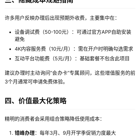
首
页
许多用户反映办理后出现预期外收费，主要集中在：
设备调试费（50-100元）：可通过官方APP自助安装
流
避免
量
卡
4K内容服务费（10元/月）：需在开户时明确勾选需求
互动平台功能费（5元/月）：基础套餐不包含此项目
宽
建议办理时主动询问”会办卡”专属顾问，这些增值服务的前
带
3个月通常可申请免费体验。
随
身
四、价值最大化策略
W
i
精明的消费者会采用组合策略降低使用成本：
F
i
错峰办理
：每年3月、9月开学季促销力度最大