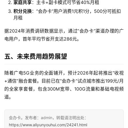
家庭共享
：主卡+副卡模式可节省40%月租
快
积分兑换
：”会办卡”用户消费1元积1分，500分可抵扣
讯
月租
更
据2024年消费调研数据显示，通过”会办卡”渠道办理的广
多
电用户，首年平均节省开支达286元。
页
面
五、未来费用趋势展望
随着广电5G业务的全面铺开，预计2026年起将推出”收视
+通信”融合套餐。目前已在”会办卡”试点城市推出199元/月
的全家享套餐，包含300M宽带、100G流量和基础电视频
道。
会办卡。发布者：admin，转载请注明出处：
https://www.aliyunyouhui.com/24241.html