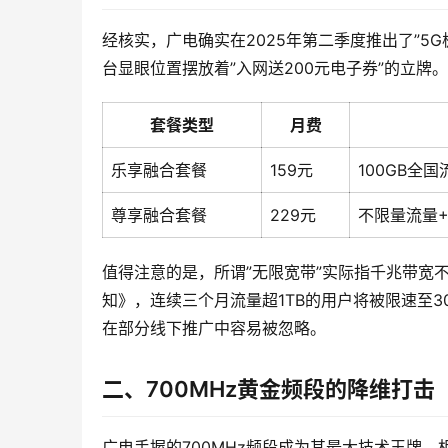
经核实，广电确实在2025年第二季度推出了”5
台显眼位置摆放着”入网送200元电子券”的立
套餐类型
月费
乐享融合套餐
159元
100GB全国
尊享融合套餐
229元
不限量流量+
值得注意的是，所谓”无限宽带”实际指千兆带宽
知》，连续三个月流量超1TB的用户将被限速至30
在部分线下推广中容易被忽略。
二、700MHz黄金频段的降维打击
广电手握的700MHz频段成为其最大技术王牌。相