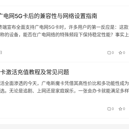
该套餐的三大优势构成核心竞争力： 1. 价格…
持广电网5G卡后的兼容性与网络设置指南
能终端宣布全面支持广电网5G卡时，许多用户的第一反应是：这款
称的设备，能否在广电网络的特殊频段下保持稳定性能？事实上
破不仅意味着更灵活的通信选择，也标志着国产5G生态的进一
电5G的首批合作终端之一，K11的兼容性优化和网络设置逻辑，
日
0
0
前多网融合的行业趋势。 广电5G的频段特性与K11的适配逻辑 
卡激活充值教程及常见问题
活全面渗透的今天，广电新魔卡凭借其高性价比和多功能性成为
选。无论是追剧、上网还是家庭娱乐，一张会办卡就能满足多样
激活充值？遇到问题如何解决？本文将手把手教你操作，并解答
一、广电新魔卡激活全流程指南 拿到实体卡后，首先确认卡面完
0
0
取卡号和密码。会办卡提供三种激活方式： 1. 线上自助激活 通
…