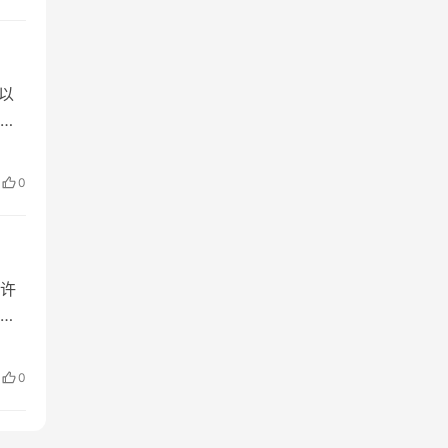
以
，
步成
恰
0
与传
许
需
高
整，
0
过