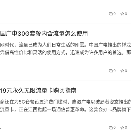
拟货币——Steam钱包余额都是不可或缺的。而广电卡作为国
付费卡，其与CSGO充值卡的结合，为玩家提供了一种便捷的充
0
0
将详细介绍如何通过广电卡购买和使用C…
国广电30G套餐内含流量怎么使用
网时代，流量已成为人们日常生活的刚需。中国广电推出的祥龙
，凭借高性价比和灵活的使用方式，迅速成为许多用户的首选。那
餐的30G流量究竟该如何高效利用？本文将为你详细解析，并
这一品牌的服务优势，助你玩转流量生活。 一、祥龙卡30G套
0
0
祥龙卡作为中国广电的明星产品，30G套餐不仅包含充足的国内
5…
19元永久无限流量卡购买指南
商还在为5G套餐设置消费门槛时，鹰潭广电以破局者姿态推出的
流量卡，正在江西掀起一场通信普惠革命。这款会办卡品牌旗下
，不仅重新定义了性价比边界，更以”永久有效”的承诺解决了用
临时性的顾虑。 一、产品核心价值解析 在流量焦虑成为普遍社
日
0
0