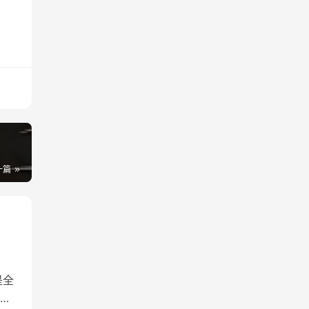
一篇
是全
，