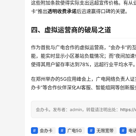
这些附加条款使得实际支出远超宣传价格。有从业
卡”推出
透明收费承诺
后迅速赢得口碑的关键。
四、虚拟运营商的破局之道
作为首批与广电合作的虚拟运营商，”会办卡”的
能，能实时显示小区基站负载情况；而”夜间加速包
使得其用户留存率达到78%，远超行业平均水平
在郑州举办的5G应用峰会上，广电网络负责人证实
办卡”等合作伙伴深化AI客服、智能组网等创新
会办卡。发布者：admin，转载请注明出处：
https:/
会办卡
广电5G
无限宽带
电