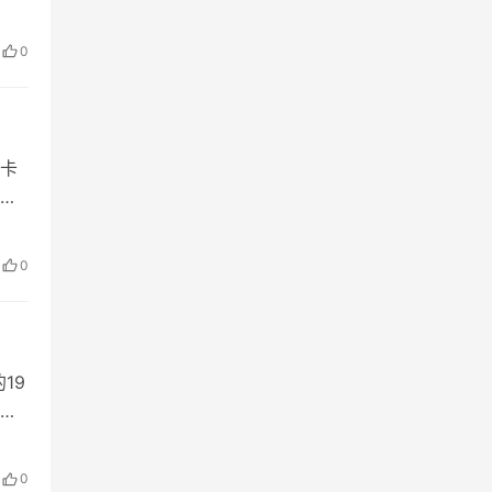
内广
值
0
卡
自然
餐的
0
流
19
的
户
会情
0