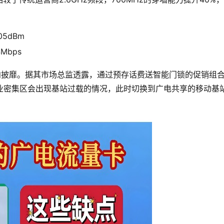
05dBm
Mbps
向披靡。据其市场总监透露，通过预存话费送智能门锁的促销组
业密集区会出现基站过载的情况，此时切换到广电共享的移动基