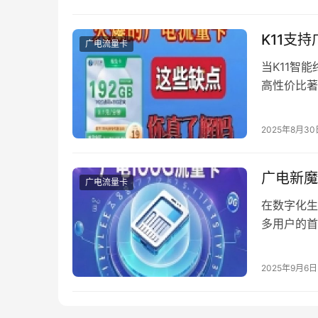
绪的今天，
K11支
广电流量卡
当K11智
高性价比著
这一技术突
熟。作为广
2025年8月30
恰反映了当
统…
广电新魔
广电流量卡
在数字化生
多用户的首
求。但如何
频疑问。 
2025年9月6日
刮开涂层获
「会办卡」