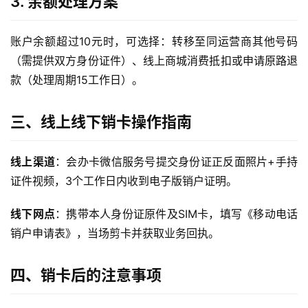
3. 余额处理方案
首
页
账户余额超过10元时，可选择：转移至同运营商其他号码
流
（需提供双方身份证件）、线上商城消费抵扣或申请原路退
量
款（处理周期15工作日）。
卡
三、线上线下销卡操作指南
宽
带
线上渠道
：会办卡微信服务号提交身份证正反面照片+手持
证件视频，3个工作日内收到电子版销户证明。
随
身
线下网点
：携带本人身份证原件及SIM卡，填写《移动电话
W
i
销户申请表》，当场剪卡并获取业务回执。
F
i
四、销卡后的注意事项
快