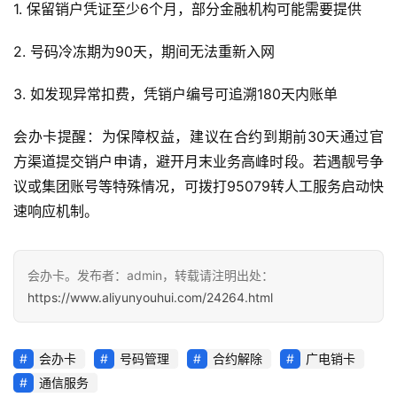
1. 保留销户凭证至少6个月，部分金融机构可能需要提供
讯
2. 号码冷冻期为90天，期间无法重新入网
更
多
3. 如发现异常扣费，凭销户编号可追溯180天内账单
页
面
会办卡提醒：为保障权益，建议在合约到期前30天通过官
方渠道提交销户申请，避开月末业务高峰时段。若遇靓号争
议或集团账号等特殊情况，可拨打95079转人工服务启动快
速响应机制。
会办卡。发布者：admin，转载请注明出处：
https://www.aliyunyouhui.com/24264.html
会办卡
号码管理
合约解除
广电销卡
通信服务