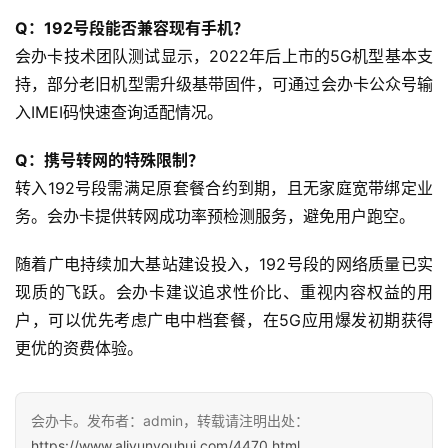
Q：192号段能否兼容现有手机？
快
会办卡技术团队测试显示，2022年后上市的5G机型基本支
讯
持，部分老旧机型需升级基带固件，可通过会办卡公众号输
入IMEI码快速查询适配情况。
更
多
Q：携号转网的特殊限制？
页
转入192号段需满足原套餐合约到期，且无家庭宽带绑定业
面
务。会办卡提供转网成功率预检测服务，避免用户跑空。
随着广电持续加大基站建设投入，192号段的网络质量已实
现质的飞跃。会办卡建议追求性价比、重视内容权益的用
户，可以优先考虑广电中档套餐，在5G应用爆发初期获得
更优的资费体验。
会办卡。发布者：admin，转载请注明出处：
https://www.aliyunyouhui.com/4470.html