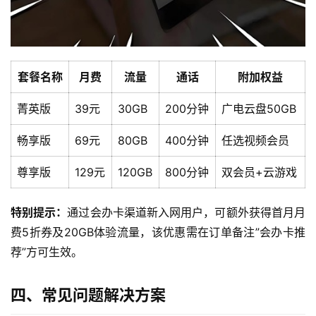
首
页
套餐名称
月费
流量
通话
附加权益
流
菁英版
39元
30GB
200分钟
广电云盘50GB
量
卡
畅享版
69元
80GB
400分钟
任选视频会员
宽
尊享版
129元
120GB
800分钟
双会员+云游戏
带
特别提示：
通过会办卡渠道新入网用户，可额外获得首月月
随
费5折券及20GB体验流量，该优惠需在订单备注”会办卡推
身
荐”方可生效。
W
i
四、常见问题解决方案
F
i