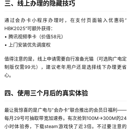
三、线上办理的隐藏技巧
流
量
通过会办卡小程序办理时，在支付页面输入优惠码”
卡
HBK2025″可额外获得：
• 腾讯视频季卡（价值58元）
宽
• 上门安装优先调度权
带
值得注意的是，线上申请需要自行准备光猫（可选购广电定
随
制版仅需99元），建议老年用户还是选择线下办理更省
身
心。
W
i
四、使用三个月后的真实体验
F
i
最让我惊喜的是广电与”会办卡”联合推出的会员日福利——
快
每月29号可抽取带宽加速券。有次抢到100M→300M的24
讯
小时体验券，下载steam游戏快了近3倍。不过要注意的