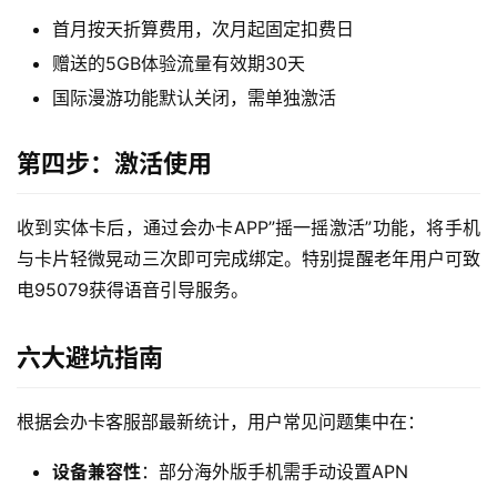
首
首月按天折算费用，次月起固定扣费日
页
赠送的5GB体验流量有效期30天
流
国际漫游功能默认关闭，需单独激活
量
卡
第四步：激活使用
宽
收到实体卡后，通过会办卡APP”摇一摇激活”功能，将手机
带
与卡片轻微晃动三次即可完成绑定。特别提醒老年用户可致
电95079获得语音引导服务。
随
身
W
六大避坑指南
i
F
根据会办卡客服部最新统计，用户常见问题集中在：
i
设备兼容性
：部分海外版手机需手动设置APN
快