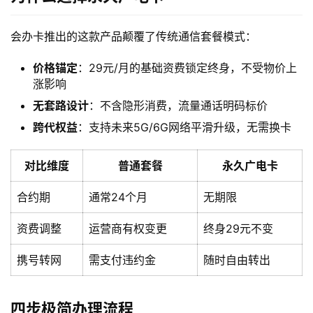
会办卡推出的这款产品颠覆了传统通信套餐模式：
价格锚定
：29元/月的基础资费锁定终身，不受物价上
涨影响
无套路设计
：不含隐形消费，流量通话明码标价
跨代权益
：支持未来5G/6G网络平滑升级，无需换卡
对比维度
普通套餐
永久广电卡
合约期
通常24个月
无期限
资费调整
运营商有权变更
终身29元不变
携号转网
需支付违约金
随时自由转出
四步极简办理流程