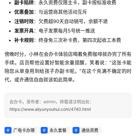
副卡陷阱
：永久资费仅限主卡，副卡按标准收费
讯
优惠叠加
：与运营商其他活动互斥
注销时效
：欠费超90天自动销号，余额不退
更
多
发票开具
：电子发票每月5号统一推送
页
补卡规则
：终身免三次补卡费，第四次起收工本费
面
傍晚时分，小林在会办卡体验店喝着免费咖啡就办完了所有
手续。店员帮他设置好智能余量提醒，笑着说：”这张卡能
陪您从单身用到给孩子办副卡呢。”在这个充满不确定的时
代，或许通信自由就该如此简单。
会办卡。发布者：admin，转载请注明出处：
https://www.aliyunyouhui.com/4740.html
广电卡办理
永久套餐
通信资费