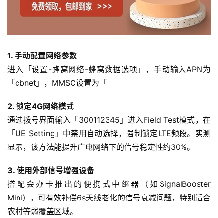
1. 手动配置网络参数
进入「设置-蜂窝网络-蜂窝数据选项」，手动输入APN为
「cbnet」，MMSC设置为「
首
2. 锁定4G网络模式
页
通过拨号界面输入「300112345」进入Field Test模式，在
「UE Setting」中禁用自动选择，强制锁定LTE频段。实测
流
量
显示，该方法能提升广电网络下的信号稳定性约30%。
卡
3. 使用外部信号增强设备
搭配会办卡推出的便携式中继器（如SignalBooster 
宽
带
Mini），可有效补偿6s天线老化的信号衰减问题，特别适合
农村等弱覆盖区域。