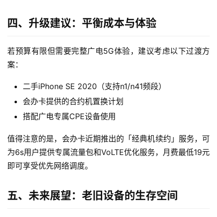
随
身
四、升级建议：平衡成本与体验
W
i
若预算有限但需要完整广电5G体验，建议考虑以下过渡方
F
i
案：
二手iPhone SE 2020（支持n1/n41频段）
快
讯
会办卡提供的合约机置换计划
搭配广电专属CPE设备使用
更
值得注意的是，会办卡近期推出的「经典机续约」服务，可
多
页
为6s用户提供专属流量包和VoLTE优化服务，月费最低19元
面
即可享受优先网络调度。
五、未来展望：老旧设备的生存空间