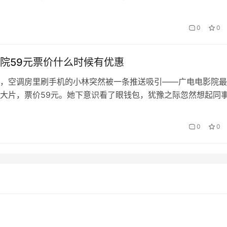
覆盖，正成为企业及个人用户的优选。本文将带您全面了解办理
件及使用场景，助您快速开启智能连接体验。 一、合肥广电物
0
0
与其他运营商相比，合肥广电物联卡具有三大差异化优势…
院59元票价什么时候有优惠
，空调房里刷手机的小林突然被一条推送吸引——广电电影院最
大片，票价59元。她下意识看了眼钱包，犹豫之际忽然想起同
卡”会员体系：“如果能赶上优惠，这票价或许能再砍一刀？” 一、
时间密码” 广电电影院作为老牌院线，常规票价59元看似坚挺，
0
0
通过实地走访和员工访谈，我们发现优惠主要集中在三个时段：