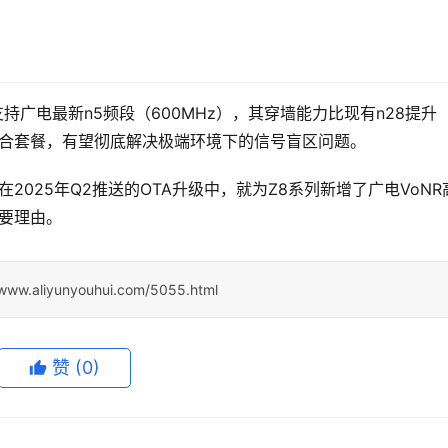
支持广电最新n5频段（600MHz），其穿墙能力比现有n28提升
”融合套餐，有望彻底解决极端环境下的信号盲区问题。
2025年Q2推送的OTA升级中，就为Z8系列新增了广电VoNR
重要理由。
/www.aliyunyouhui.com/5055.html
赞
(0)