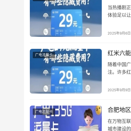
当热播剧正
体验足以让
直接关乎用
输全链路出
2025年9月6日
头。 一、
因，建议优
红米六能
广电流量卡
随着中国广
注。许多红
的广电网络
晓答案。 
2025年9月9日
成Cat.7 
合肥地区
广电流量卡
在万物互联
城市建设的