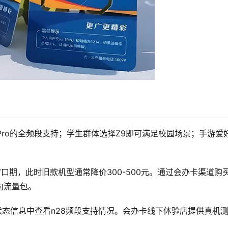
2 Pro的全频段支持；学生群体选择Z9即可满足校园场景；手游爱
窗口期，此时旧款机型通常降价300-500元。通过会办卡渠道购
向流量包。
状态信息中查看n28频段支持情况。会办卡线下体验店提供真机