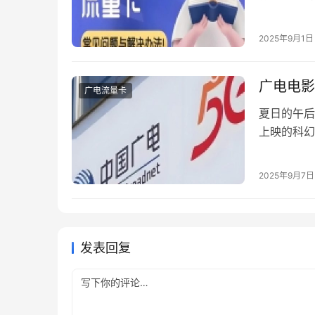
和稳定信号
口、资质条
2025年9月1日
核心优势 
广电电影
广电流量卡
夏日的午后
上映的科幻
过的“会办
元票价的“
2025年9月7日
暗藏玄机。
鸟…
发表回复