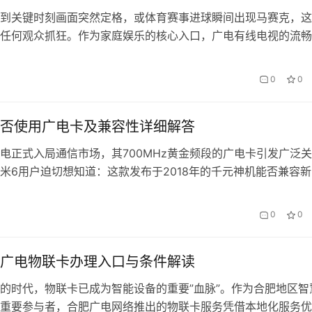
到关键时刻画面突然定格，或体育赛事进球瞬间出现马赛克，这
任何观众抓狂。作为家庭娱乐的核心入口，广电有线电视的流畅
户体验，而卡顿问题往往是多重因素交织的结果。本文将从信号
发，系统梳理八大常见症结及解决方案，帮助用户快速定位问题
0
0
终端设备层排查 1.1 机顶盒状态检测老旧设备硬件性能不足是常
先…
否使用广电卡及兼容性详细解答
电正式入局通信市场，其700MHz黄金频段的广电卡引发广泛关
米6用户迫切想知道：这款发布于2018年的千元神机能否兼容新
？本文将通过技术参数对比、实测数据及运营商政策分析，为您
一、红米6硬件基带深度剖析 红米6搭载联发科Helio P22处理器
0
0
LTE基带，理论支持Band 1/3/5/7/8/20…
广电物联卡办理入口与条件解读
的时代，物联卡已成为智能设备的重要”血脉”。作为合肥地区智
重要参与者，合肥广电网络推出的物联卡服务凭借本地化服务优