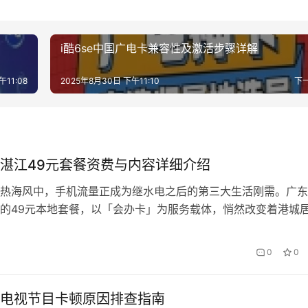
i酷6se中国广电卡兼容性及激活步骤详解
午11:08
2025年8月30日 下午11:10
下
湛江49元套餐资费与内容详细介绍
热海风中，手机流量正成为继水电之后的第三大生活刚需。广东
的49元本地套餐，以「会办卡」为服务载体，悄然改变着港城
习惯——它既非价格屠夫般的低价陷阱，也不是华而不实的流量
准匹配粤西地域特性的实用主义解决方案。 一、套餐核心架构
0
0
切割 该套餐包含三大权益模块：60GB本地流量+300分钟全国
电视节目卡顿原因排查指南