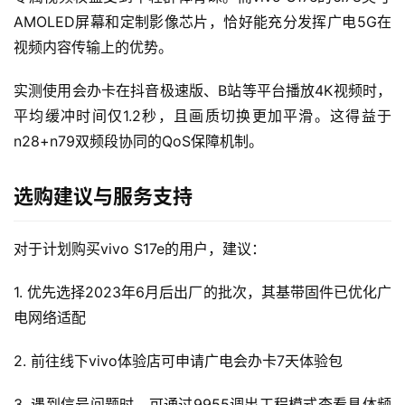
身
AMOLED屏幕和定制影像芯片，恰好能充分发挥广电5G在
W
视频内容传输上的优势。
i
F
实测使用会办卡在抖音极速版、B站等平台播放4K视频时，
i
平均缓冲时间仅1.2秒，且画质切换更加平滑。这得益于
n28+n79双频段协同的QoS保障机制。
快
讯
选购建议与服务支持
更
多
对于计划购买vivo S17e的用户，建议：
页
面
1. 优先选择2023年6月后出厂的批次，其基带固件已优化广
电网络适配
2. 前往线下vivo体验店可申请广电会办卡7天体验包
3. 遇到信号问题时，可通过9955调出工程模式查看具体频