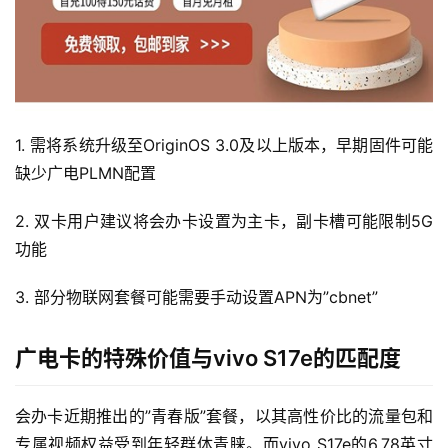
1. 需将系统升级至OriginOS 3.0及以上版本，早期固件可能
缺少广电PLMN配置
首
页
2. 双卡用户建议将会办卡设置为主卡，副卡槽可能限制5G
功能
流
量
3. 部分物联网套餐可能需要手动设置APN为”cbnet”
卡
广电卡的特殊价值与vivo S17e的匹配度
宽
带
会办卡近期推出的”青春版”套餐，以其高性价比的流量包和
随
专属视频权益受到年轻群体青睐。而vivo S17e的6.78英寸