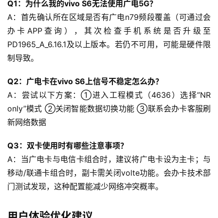
Q1：为什么我的vivo S6无法使用广电5G？
首
A：首先确认所在区域是否有广电n79频段覆盖（可通过会
页
办卡APP查询），其次检查手机系统是否升级至
PD1965_A_6.16.1及以上版本。若仍不可用，可能是硬件限
流
量
制导致。
卡
Q2：广电卡在vivo S6上信号不稳定怎么办？
宽
A：尝试以下方案：①进入工程模式（4636）选择”NR 
带
only”模式 ②关闭智能数据切换功能 ③联系会办卡客服刷
新网络数据
随
身
Q3：双卡使用时有哪些注意事项？
W
A：当广电卡与电信卡组合时，建议将广电卡设为主卡；与
i
移动/联通卡组合时，副卡需关闭volte功能。会办卡技术部
F
门测试发现，这种配置能减少网络冲突概率。
i
用户体验优化建议