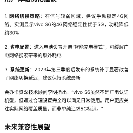
快
讯
1. 
网络切换策略
：在信号较弱区域，建议手动锁定4G网
更
络。实测显示vivo S6的4G网络稳定性优于5G，功耗降低
多
约30%
页
面
2. 
省电配置
：进入电池设置开启”智能充电模式”，可缓解广
电网络搜索带来的额外耗电
3. 
系统更新
：2023年第三季度后发布的系统补丁显著改善
了网络切换延迟，建议保持系统最新
会办卡资深技术顾问李明指出：”vivo S6虽然不是广电认证
机型，但通过合理设置完全可以满足日常使用。用户更应关
注实际网络覆盖质量，而非单纯追求5G标识。”
未来兼容性展望