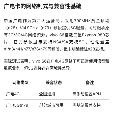
广电卡的网络制式与兼容性基础
中国广电作为第四大运营商，采用700MHz黄金频段
（n28）和4.9GHz（n79）频段提供5G服务，同时继承原
有2G/3G/4G网络资源。vivo S6搭载三星Exynos 980芯
片，官方参数显示支持NSA/SA双模5G，理论涵盖
n1/n3/n41/n77/n78/n79等频段，但未明确标注n28支持。
实际测试表明，vivo S6在广电4G网络下可正常使用语音和
数据业务，但5G连接存在区域性差异：
网络类型
兼容状态
备注
广电4G
全国通用
需手动设置APN
广电5G(n79)
部分城市可用
需基站覆盖支持