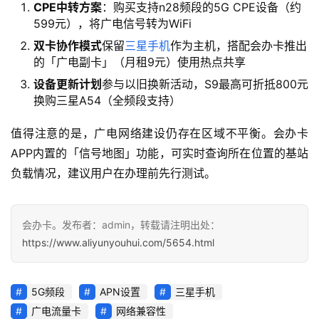
快
CPE中转方案
：购买支持n28频段的5G CPE设备（约
讯
599元），将广电信号转为WiFi
双卡协作模式
保留
三星手机
作为主机，搭配会办卡推出
更
的「广电副卡」（月租9元）使用热点共享
多
设备更新计划
参与以旧换新活动，S9最高可折抵800元
页
换购三星A54（全频段支持）
面
值得注意的是，广电网络建设仍存在区域不平衡。会办卡
APP内置的「信号地图」功能，可实时查询所在位置的基站
负载情况，建议用户在办理前先行测试。
会办卡。发布者：admin，转载请注明出处：
https://www.aliyunyouhui.com/5654.html
5G频段
APN设置
三星手机
广电流量卡
网络兼容性