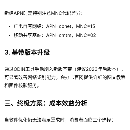
首
页
新建APN时需特别注意MNC代码差异：
广电自有网络：APN=cbnet，MNC=15
流
量
移动共享基站：APN=cmtm，MNC=02
卡
3. 基带版本升级
宽
带
通过ODIN工具手动刷入新版基带（建议2023年后版本），
可显著改善网络识别能力。会办卡官网提供详细的图文教程
随
和固件校验服务。
身
W
i
三、终极方案：成本效益分析
F
i
当软件优化仍无法满足需求时，消费者面临三个选择：