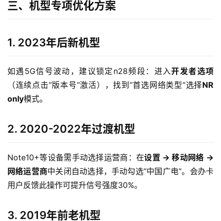
三、机型专项优化方案
1. 2023年后新机型
如遇5G信号波动，建议锁定n28频段：进入
开发者选项
（连续点击”版本号”激活），找到”首选网络类型”选择
NR 
only
模式。
首
页
2. 2020-2022年过渡机型
流
Note10+等设备需手动选择运营商：在
设置 → 移动网络 → 
量
网络运营商
中关闭自动选择，手动勾选”中国广电”。会办卡
卡
用户反馈此操作可提升信号强度30%。
宽
带
3. 2019年前老机型