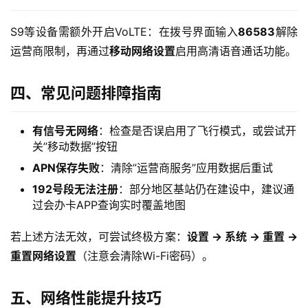
随
S9等设备需额外开启VoLTE：在拨号界面输入
86583
解除
身
运营商限制，再通过
移动网络设置
启用高清语音通话功能。
W
i
四、常见问题排障指南
F
i
有信号无网络
：检查是否误启用了飞行模式，或尝试开
关”移动数据”按钮
快
讯
APN保存失败
：清除”运营商服务”应用数据后重试
192号段无法注册
：部分地区基站仍在建设中，建议通
更
过会办卡APP查询实时覆盖地图
多
页
若上述方法无效，可尝试终极方案：
设置 → 系统 → 重置 → 
面
重置网络设置
（注意会清除Wi-Fi密码）。
五、网络性能提升技巧