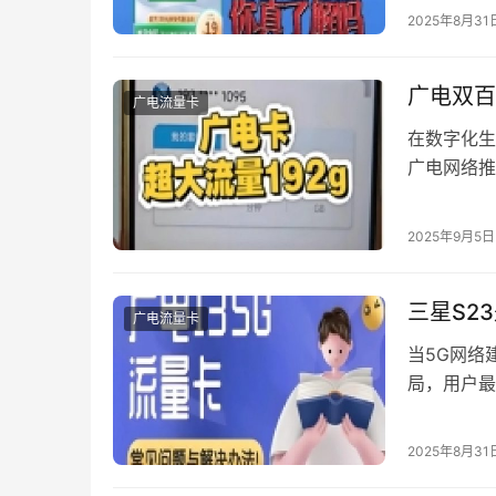
餐背后的真
2025年8月31
限制，「会
广电双百
广电流量卡
在数字化生
广电网络推
到手机号变
的焦点。本
2025年9月5日
风险。 一
1. 身份验…
三星S2
广电流量卡
当5G网络
局，用户最
系列进行全
为您呈现这
2025年8月31
工信部无线