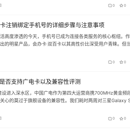
实价值。 一、办理条件里的隐藏彩蛋 不同于传统运营商复杂的
日
0
0
办卡」的准入条件堪称业界清流： 零门槛年…
卡注销绑定手机号的详细步骤与注意事项
活高度渗透的今天，手机号已成为连接各类服务的核心枢纽。作
出的明星产品，会办卡·双百卡以其高性价比深受用户青睐。但
更、账户安全维护等情况时，如何规范解绑手机号便成为用户关
文将系统梳理全流程操作要点，助您高效完成解绑的同时规避潜
0
0
、注销绑定前的必要准备 正式操作前，请确保已完成以下准备工
3是否支持广电卡以及兼容性评测
建设进入深水区，中国广电作为第四大运营商携700MHz黄金频
关心的莫过于旗舰设备的兼容性。我们耗时两周对三星Galaxy S
场景测试，从频段支持到网速表现，结合会办卡的实际使用体验
份可能是目前最全面的评测报告。 一、硬件层面的兼容性验证 
日
0
0
电核准信息发现，国行版三星S23（SM-S9110）明确标…