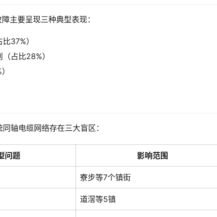
故障主要呈现三种典型表现：
比37%）
（占比28%）
%）
统同轴电缆网络存在三大盲区：
型问题
影响范围
寮步等7个镇街
道滘等5镇