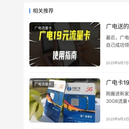
相关推荐
广电送的
广电流量卡
最近，广电
自己成功领
老用户，笔
满满。今天
2025年9月7日
内容深度解
广电卡1
广电流量卡
刚搬进新家
30GB流
人员告知还
现在就能办
2025年9月3日
程，会办卡