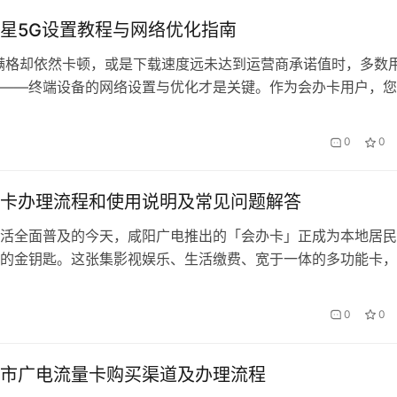
星5G设置教程与网络优化指南
满格却依然卡顿，或是下载速度远未达到运营商承诺值时，多数
——终端设备的网络设置与优化才是关键。作为会办卡用户，您
舰机隐藏着诸多提升网络性能的配置选项，本文将带您深度挖掘
。 一、三星设备的5G网络基础配置 在「设置-连接-移动网络」
0
0
用户需特别注意以下核心参数： 首选网络类型：选择
/WCDM…
卡办理流程和使用说明及常见问题解答
活全面普及的今天，咸阳广电推出的「会办卡」正成为本地居民
的金钥匙。这张集影视娱乐、生活缴费、宽于一体的多功能卡，
理流程和丰富的使用场景，悄然改变着咸阳人的日常生活方式。
卡办理 办理会办卡的过程比想象中更为简单：线上预约-资料准
0
0
成了标准化流程链。通过「咸阳广电」微信公众号的「卡片服务
可提…
市广电流量卡购买渠道及办理流程