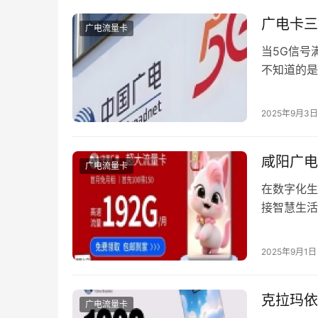
广电卡三
广电流量卡
当5G信号
不知道的是
中的三星旗
些技术红利
2025年9月3日
中，会办卡
「NR/LTE
咸阳广电
广电流量卡
在数字化生
接智慧生活
其便捷的办
步搞定会办
2025年9月1日
现场激活构
栏目，用户
克拉玛依
广电流量卡