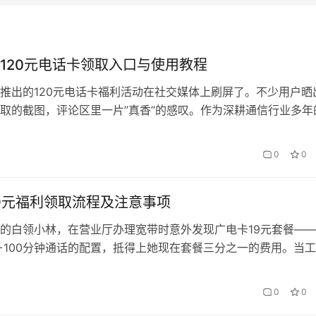
120元电话卡领取入口与使用教程
推出的120元电话卡福利活动在社交媒体上刷屏了。不少用户晒
取的截图，评论区里一片”真香”的感叹。作为深耕通信行业多年
者第一时间体验了这套福利，发现从领取到激活的全流程确实诚
就来详细拆解这个活动，手把手教你如何薅到这波羊毛。 一、
0
0
析 这张面值120元的电话卡并非简单的充值卡，而…
9元福利领取流程及注意事项
的白领小林，在营业厅办理宽带时意外发现广电卡19元套餐—
量+100分钟通话的配置，抵得上她现在套餐三分之一的费用。当
有新用户专属福利包时，她立即掏出身份证：”这么划算的会办
吗？” 一、福利领取全流程拆解 不同于传统运营商复杂的领券流
0
0
19元福利采用“三步极简法&#8…