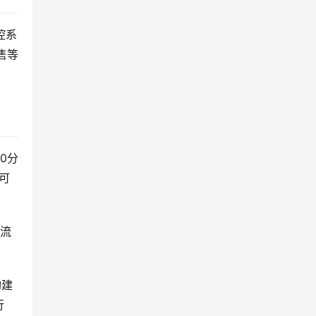
控系
售等
0分
可
末流
构建
行