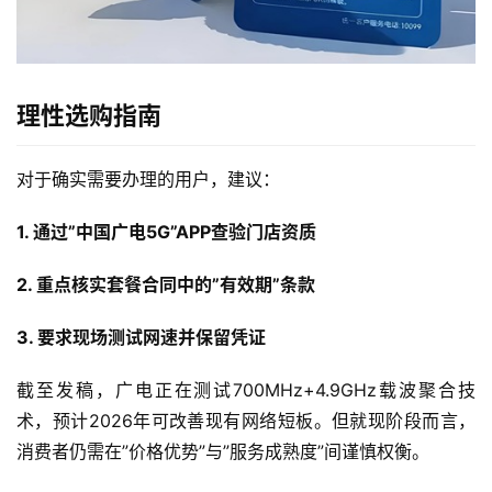
卡
宽
带
理性选购指南
随
对于确实需要办理的用户，建议：
身
W
1. 通过”中国广电5G”APP查验门店资质
i
F
2. 重点核实套餐合同中的”有效期”条款
i
3. 要求现场测试网速并保留凭证
快
讯
截至发稿，广电正在测试700MHz+4.9GHz载波聚合技
术，预计2026年可改善现有网络短板。但就现阶段而言，
更
消费者仍需在”价格优势”与”服务成熟度”间谨慎权衡。
多
页