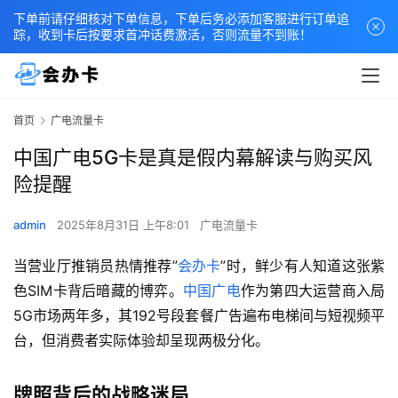
下单前请仔细核对下单信息，下单后务必添加客服进行订单追
踪，收到卡后按要求首冲话费激活，否则流量不到账！
首页
广电流量卡
中国广电5G卡是真是假内幕解读与购买风
险提醒
admin
2025年8月31日 上午8:01
广电流量卡
当营业厅推销员热情推荐”
会办卡
”时，鲜少有人知道这张紫
色SIM卡背后暗藏的博弈。
中国广电
作为第四大运营商入局
5G市场两年多，其192号段套餐广告遍布电梯间与短视频平
台，但消费者实际体验却呈现两极分化。
牌照背后的战略迷局