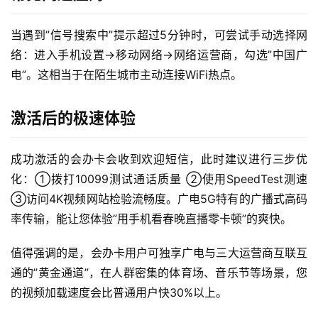
量
卡
当遇到”信号搜索中”提示超过5分钟时，可尝试手动选择网
络：进入手机设置→移动网络→网络运营商，勾选”中国广
宽
电”。这相当于在陌生城市主动连接WiFi热点。
带
激活后的极速体验
随
身
成功激活的会办卡会收到欢迎短信，此时建议进行三步优
W
化：①拨打10099测试通话质量 ②使用SpeedTest测速 
i
F
③访问4K视频网站检验流畅度。广电5G特有的广播式高码
i
率传输，能让您体验”用手机看春晚直播零卡顿”的爽快。
快
值得强调的是，会办卡用户可独享广电与三大运营商互联互
讯
通的”黄金通道”，在人群密集的体育场、音乐节等场景，您
的视频加载速度会比普通用户快30%以上。
更