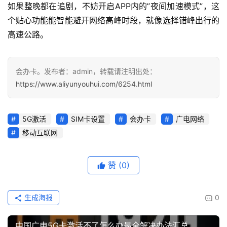
多
如果整晚都在追剧，不妨开启APP内的”夜间加速模式”，这
页
个贴心功能能智能避开网络高峰时段，就像选择错峰出行的
面
高速公路。
会办卡。发布者：admin，转载请注明出处：
https://www.aliyunyouhui.com/6254.html
5G激活
SIM卡设置
会办卡
广电网络
移动互联网
赞
(0)
生成海报
0
中国广电5G卡激活不了怎么办最全解决办法汇总