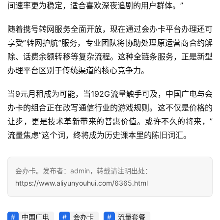
间速率更为稳定，适合喜欢深夜追剧的用户群体。”
讯
随着携号转网服务全面开放，现在通过会办卡平台办理还可
更
享受”转网护航”服务，专业团队将协助处理原运营商合约解
多
除、话费余额转移等复杂流程。这种全链条服务，正是新型
页
办理平台区别于传统渠道的核心竞争力。
面
当9元月租成为可能，当192G流量触手可及，中国广电与会
办卡的组合正在改写通信行业的游戏规则。这不仅是价格的
让步，更是技术革新带来的普惠价值。或许不久的将来，”
流量焦虑”这个词，终将成为历史课本里的陈旧词汇。
会办卡。发布者：admin，转载请注明出处：
https://www.aliyunyouhui.com/6365.html
中国广电
会办卡
流量套餐