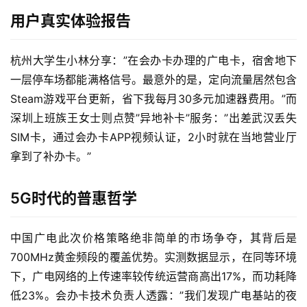
首
用户真实体验报告
页
杭州大学生小林分享：”在会办卡办理的广电卡，宿舍地下
流
量
一层停车场都能满格信号。最意外的是，定向流量居然包含
卡
Steam游戏平台更新，省下我每月30多元加速器费用。”而
深圳上班族王女士则点赞”异地补卡”服务：”出差武汉丢失
宽
SIM卡，通过会办卡APP视频认证，2小时就在当地营业厅
带
拿到了补办卡。”
随
5G时代的普惠哲学
身
W
i
中国广电此次价格策略绝非简单的市场争夺，其背后是
F
700MHz黄金频段的覆盖优势。实测数据显示，在同等环境
i
下，广电网络的上传速率较传统运营商高出17%，而功耗降
低23%。会办卡技术负责人透露：”我们发现广电基站的夜
快