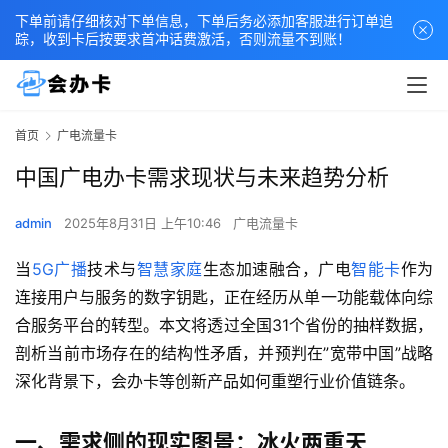
下单前请仔细核对下单信息，下单后务必添加客服进行订单追
踪，收到卡后按要求首冲话费激活，否则流量不到账！
首页
广电流量卡
中国广电办卡需求现状与未来趋势分析
admin
2025年8月31日 上午10:46
广电流量卡
当
5G广播
技术与
智慧家庭
生态加速融合，广电
智能卡
作为
连接用户与服务的数字钥匙，正在经历从单一功能载体向综
合服务平台的转型。本文将透过全国31个省份的抽样数据，
剖析当前市场存在的结构性矛盾，并预判在”宽带中国”战略
深化背景下，会办卡等创新产品如何重塑行业价值链条。
一、需求侧的现实图景：冰火两重天