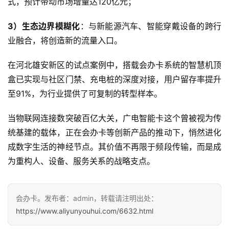
式，预计带动市场增量达120亿元；
快
3）生态边界模糊化
：与新能源汽车、智能穿戴设备的跨行
讯
业融合，将创造新的流量入口。
更
在河北雄安新区的试点案例中，搭载会办卡系统的智慧机顶
多
盒已实现与社区门禁、充电桩的深度对接，用户留存率提升
页
面
至91%，为行业提供了可复制的转型样本。
当物联网连接数突破百亿大关，广电智能卡这个曾被视为传
统基建的载体，正在会办卡等创新产品的推动下，悄然进化
成数字生活的神经节点。其价值不再限于频段传输，而是成
为重构人、设备、服务关系的战略支点。
会办卡。发布者：admin，转载请注明出处：
https://www.aliyunyouhui.com/6632.html