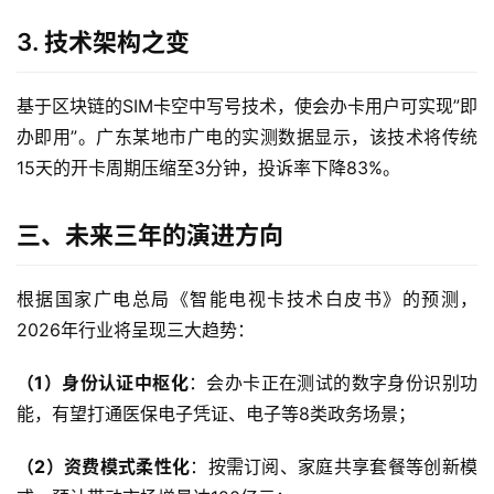
3. 技术架构之变
首
页
基于区块链的SIM卡空中写号技术，使会办卡用户可实现”即
流
办即用”。广东某地市广电的实测数据显示，该技术将传统
量
15天的开卡周期压缩至3分钟，投诉率下降83%。
卡
三、未来三年的演进方向
宽
带
根据国家广电总局《智能电视卡技术白皮书》的预测，
2026年行业将呈现三大趋势：
随
身
（1）身份认证中枢化
：会办卡正在测试的数字身份识别功
W
能，有望打通医保电子凭证、电子等8类政务场景；
i
F
（2）资费模式柔性化
：按需订阅、家庭共享套餐等创新模
i